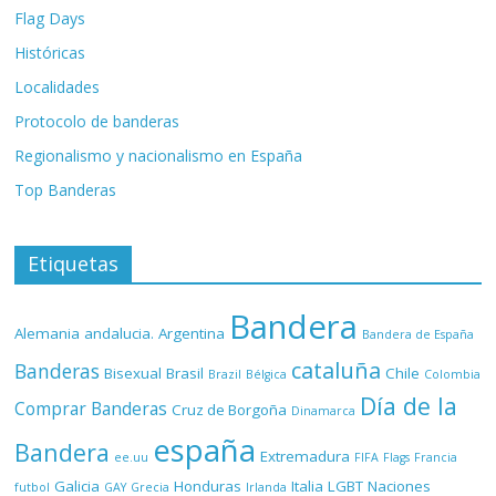
Flag Days
Históricas
Localidades
Protocolo de banderas
Regionalismo y nacionalismo en España
Top Banderas
Etiquetas
Bandera
Alemania
andalucia.
Argentina
Bandera de España
cataluña
Banderas
Bisexual
Brasil
Chile
Brazil
Bélgica
Colombia
Día de la
Comprar Banderas
Cruz de Borgoña
Dinamarca
españa
Bandera
Extremadura
ee.uu
FIFA
Flags
Francia
Galicia
Honduras
Italia
LGBT
Naciones
futbol
GAY
Grecia
Irlanda