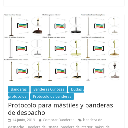
Banderas
Banderas Curiosas
Dudas y
protocolos
Protocolo de banderas
Protocolo para mástiles y banderas
de despacho
14 junio, 2019
Comprar Banderas
bandera de
,
,
,
despacho
Bandera de España
bandera de interior
mástil de