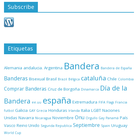
Subscribe
Etiquetas
Bandera
Alemania
andalucia.
Argentina
Bandera de España
cataluña
Banderas
Bisexual
Brasil
Chile
Brazil
Bélgica
Colombia
Día de la
Comprar Banderas
Cruz de Borgoña
Dinamarca
españa
Bandera
Extremadura
ee.uu
FIFA
Flags
Francia
Galicia
Honduras
Italia
LGBT
Naciones
futbol
GAY
Grecia
Irlanda
Onu
Unidas
Navarra
Noviembre
País
Nicaragua
Orgullo Gay
Panamá
Septiembre
Vasco
Reino Unido
Uruguay
Segunda Republica
Spain
World Cup