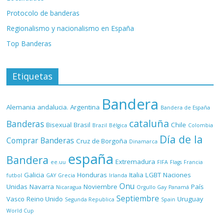
Protocolo de banderas
Regionalismo y nacionalismo en España
Top Banderas
Etiquetas
Bandera
Alemania
andalucia.
Argentina
Bandera de España
cataluña
Banderas
Bisexual
Brasil
Chile
Brazil
Bélgica
Colombia
Día de la
Comprar Banderas
Cruz de Borgoña
Dinamarca
españa
Bandera
Extremadura
ee.uu
FIFA
Flags
Francia
Galicia
Honduras
Italia
LGBT
Naciones
futbol
GAY
Grecia
Irlanda
Onu
Unidas
Navarra
Noviembre
País
Nicaragua
Orgullo Gay
Panamá
Septiembre
Vasco
Reino Unido
Uruguay
Segunda Republica
Spain
World Cup