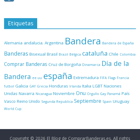
Etiquetas
Bandera
Alemania
andalucia.
Argentina
Bandera de España
cataluña
Banderas
Bisexual
Brasil
Chile
Brazil
Bélgica
Colombia
Día de la
Comprar Banderas
Cruz de Borgoña
Dinamarca
españa
Bandera
Extremadura
ee.uu
FIFA
Flags
Francia
Galicia
Honduras
Italia
LGBT
Naciones
futbol
GAY
Grecia
Irlanda
Onu
Unidas
Navarra
Noviembre
País
Nicaragua
Orgullo Gay
Panamá
Septiembre
Vasco
Reino Unido
Uruguay
Segunda Republica
Spain
World Cup
Copyright © 2026
El Blog de ComprarBanderas.es
. All rights