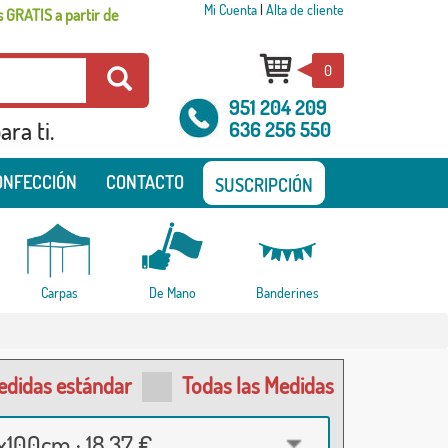
Mi Cuenta
|
Alta de cliente
 GRATIS a partir de
0
951 204 209
ra ti.
636 256 550
ONFECCIÓN
CONTACTO
SUSCRIPCIÓN
Carpas
De Mano
Banderines
edidas estándar
Todas las Medidas
100cm · 18,37 €