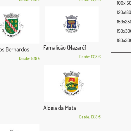
100x150
120x180
150x250
150x300
180x300
Famalicão (Nazaré)
os Bernardos
Desde: 13,18 €
Desde: 13,18 €
Aldeia da Mata
Desde: 13,18 €