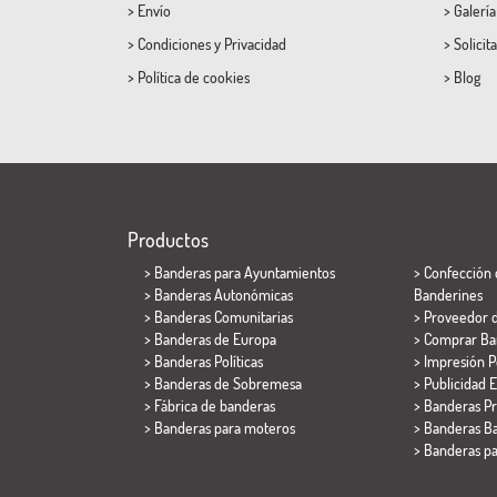
>
Envío
>
Galerí
>
Condiciones
y
Privacidad
>
Solicit
>
Política de cookies
>
Blog
Productos
>
Banderas para Ayuntamientos
> Confección 
> Banderas Autonómicas
Banderines
> Banderas Comunitarias
> Proveedor 
> Banderas de Europa
> Comprar Ba
> Banderas Políticas
> Impresión P
>
Banderas de Sobremesa
> Publicidad E
> Fábrica de banderas
> Banderas P
>
Banderas para moteros
> Banderas Ba
>
Banderas p