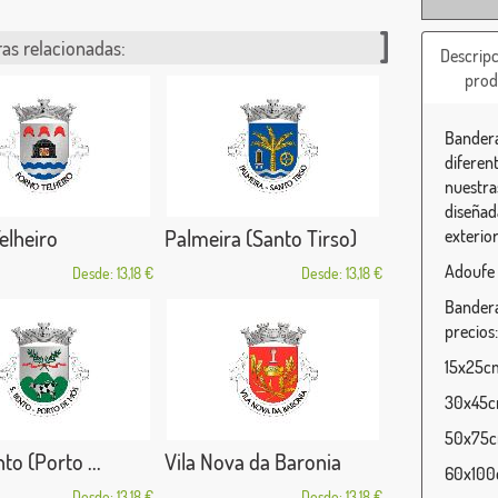
as relacionadas:
Descripc
prod
Bandera
diferen
nuestra
diseñada
elheiro
Palmeira (Santo Tirso)
exterior
Adoufe 
Desde: 13,18 €
Desde: 13,18 €
Bandera
precios:
15x25cm 
30x45cm
50x75cm
to (Porto ...
Vila Nova da Baronia
60x100c
Desde: 13,18 €
Desde: 13,18 €