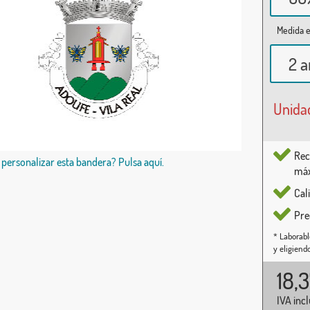
Medida e
2 a
Unida
Rec
 personalizar esta bandera? Pulsa aquí.
máx
Cal
Pre
* Laborabl
y eligiend
18,
IVA inc