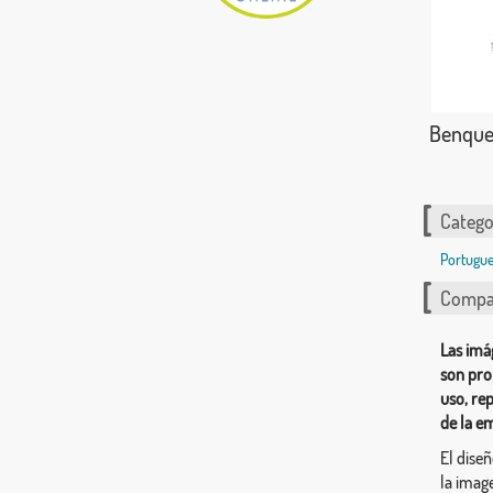
Benque
Catego
Portugue
Compar
Las imá
son pro
uso, re
de la e
El dise
la image