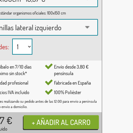
stándar organismos oficiales: 100x150 cm
nillas lateral izquierdo
des:
íbalo en 7/10 días
Envío desde 3,80 €
imo sin stock*
pensínsula
idad profesional
Fabricada en España
cios IVA incluido
100% Poliéster
es realizando su pedido antes de las 12:00 para envío a península
o envío a domicilio.
37
€
luido