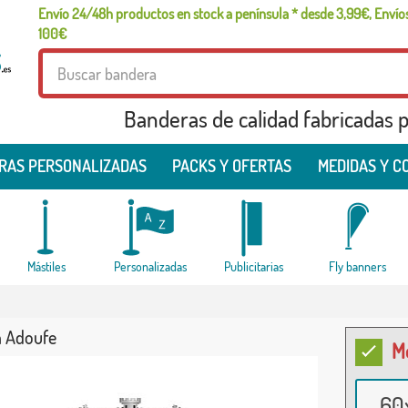
Envío 24/48h productos en stock a península * desde 3,99€, Envíos
100€
Banderas de calidad fabricadas pa
RAS PERSONALIZADAS
PACKS Y OFERTAS
MEDIDAS Y C
Mástiles
Personalizadas
Publicitarias
Fly banners
 Adoufe
M
60x