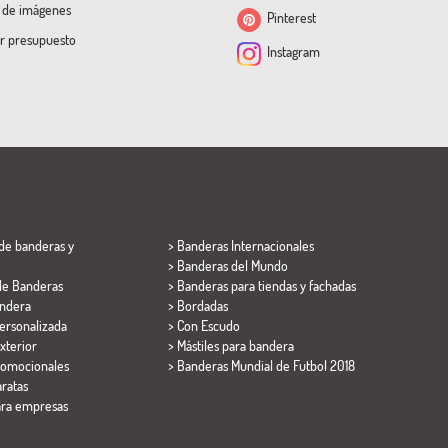
a de imágenes
Pinterest
ar presupuesto
Instagram
de banderas y
> Banderas Internacionales
> Banderas del Mundo
de Banderas
> Banderas para tiendas y fachadas
ndera
> Bordadas
ersonalizada
> Con Escudo
xterior
> Mástiles para bandera
romocionales
>
Banderas Mundial de Futbol 2018
ratas
ara empresas