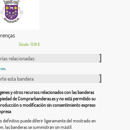
renças
Desde: 13,18 €
rías relacionadas:
sas
,
te esta bandera
genes y otros recursos relacionados con las banderas
piedad de Comprarbanderas.es y no está permitido su
producción o modificación sin consentimiento expreso
mpresa
ño definitivo puede diferir ligeramente del mostrado en
n, las banderas se suministran sin mástil.