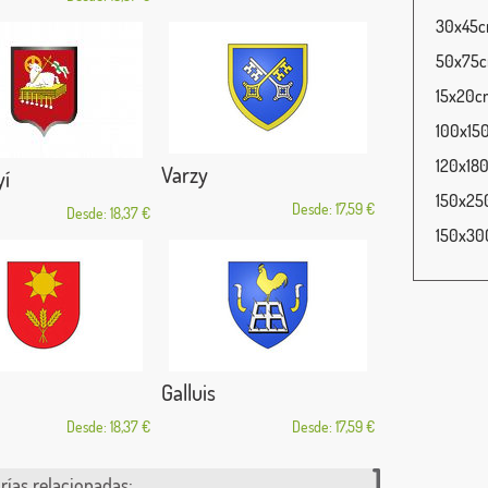
30x45cm
50x75cm
15x20cm
100x150
120x180
Varzy
yí
150x250
Desde: 17,59 €
Desde: 18,37 €
150x300
Galluis
Desde: 18,37 €
Desde: 17,59 €
rías relacionadas: