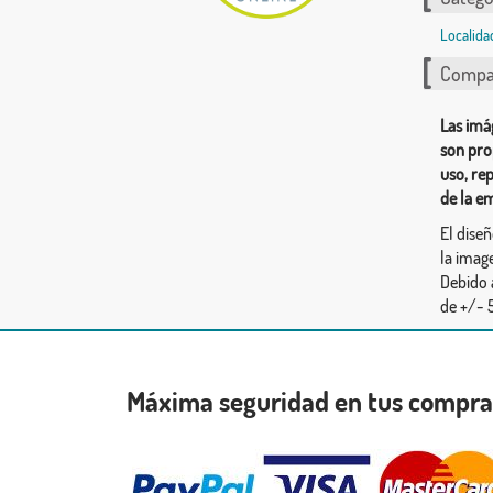
Localida
Compar
Las imá
son pro
uso, re
de la e
El dise
la image
Debido 
de +/- 5
Máxima seguridad en tus compr