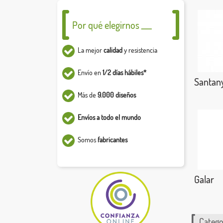
Por qué elegirnos ___
La mejor
calidad
y resistencia
Envío en
1/2 días hábiles*
Santan
Más de
9.000 diseños
Envíos a todo el mundo
Somos
fabricantes
Galar
Catego