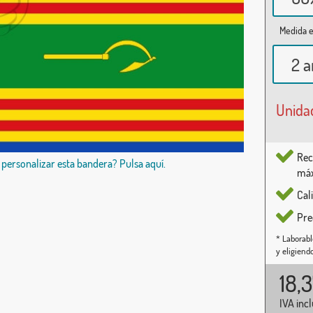
Medida e
2 a
Unida
Rec
 personalizar esta bandera? Pulsa aquí.
máx
Cal
Pre
* Laborabl
y eligiend
18,
IVA inc