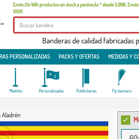
Envío 24/48h productos en stock a península * desde 3,99€, Envíos
100€
Banderas de calidad fabricadas pa
RAS PERSONALIZADAS
PACKS Y OFERTAS
MEDIDAS Y C
Mástiles
Personalizadas
Publicitarias
Fly banners
 Aladrén
M
60x