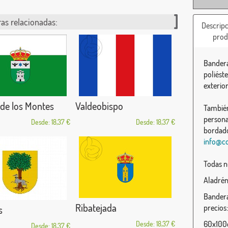
as relacionadas:
Descripc
prod
Bandera
poliést
exterior
de los Montes
Valdeobispo
También
persona
Desde: 18,37 €
Desde: 18,37 €
bordado
info@c
Todas n
Aladrén
Bandera
Ribatejada
precios:
s
60x100c
Desde: 18,37 €
Desde: 18,37 €