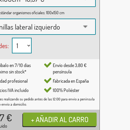
stándar organismos oficiales: 100x150 cm
nillas lateral izquierdo
des:
íbalo en 7/10 días
Envío desde 3,80 €
imo sin stock*
pensínsula
idad profesional
Fabricada en España
cios IVA incluido
100% Poliéster
es realizando su pedido antes de las 12:00 para envío a península
o envío a domicilio.
37
€
luido