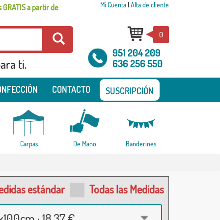
Mi Cuenta
|
Alta de cliente
 GRATIS a partir de
0
951 204 209
ra ti.
636 256 550
ONFECCIÓN
CONTACTO
SUSCRIPCIÓN
Carpas
De Mano
Banderines
edidas estándar
Todas las Medidas
100cm · 18,37 €