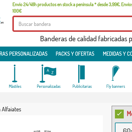
Envío 24/48h productos en stock a península * desde 3,99€, Envíos
100€
Banderas de calidad fabricadas pa
RAS PERSONALIZADAS
PACKS Y OFERTAS
MEDIDAS Y C
Mástiles
Personalizadas
Publicitarias
Fly banners
 Alfaiates
M
60x