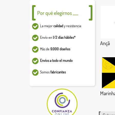
Por qué elegirnos ___
La mejor
calidad
y resistencia
Envío en
1/2 días hábiles*
Ançã
Más de
9.000 diseños
Envíos a todo el mundo
Somos
fabricantes
Marinh