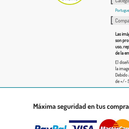
Catego
Portugue
Compar
Las imá
son pro
uso, re
de la e
El dise
la image
Debido 
de +/- 5
Máxima seguridad en tus compr