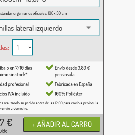
stándar organismos oficiales: 100x150 cm
nillas lateral izquierdo
des:
íbalo en 7/10 días
Envío desde 3,80 €
imo sin stock*
pensínsula
idad profesional
Fabricada en España
cios IVA incluido
100% Poliéster
es realizando su pedido antes de las 12:00 para envío a península
o envío a domicilio.
37
€
luido