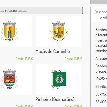
as relacionadas:
Descripc
prod
Bandera
diferen
nuestra
diseñada
e
Maçãs de Caminho
exterior
Alfaiate
Desde: 13,18 €
Desde: 13,18 €
Bandera
precios:
15x25cm 
30x45cm
50x75cm
Pinheiro (Guimarães)
60x100c
Desde: 13,18 €
Desde: 13,18 €