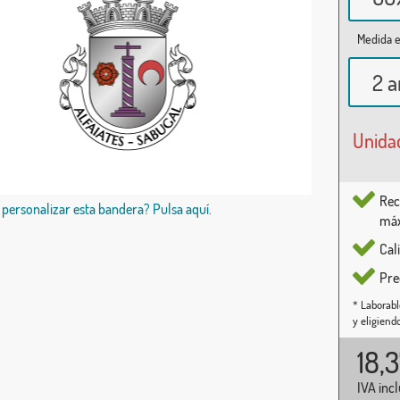
Medida e
2 a
Unida
Rec
 personalizar esta bandera? Pulsa aquí.
máx
Cal
Pre
* Laborabl
y eligiend
18,
IVA inc