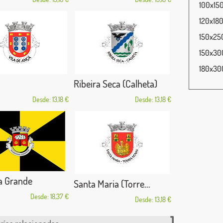
100x150
120x180
150x250
150x300
180x300
Ribeira Seca (Calheta)
Desde: 13,18 €
Desde: 13,18 €
a Grande
Santa Maria (Torre...
Desde: 18,37 €
Desde: 13,18 €