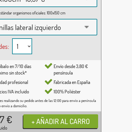
stándar organismos oficiales: 100x150 cm
nillas lateral izquierdo
des:
íbalo en 7/10 días
Envío desde 3,80 €
imo sin stock*
pensínsula
idad profesional
Fabricada en España
cios IVA incluido
100% Poliéster
es realizando su pedido antes de las 12:00 para envío a península
o envío a domicilio.
37
€
luido