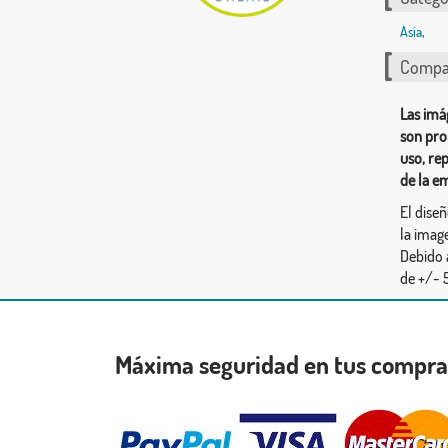
Asia
,
Compar
Las imá
son pro
uso, re
de la e
El dise
la image
Debido 
de +/- 5
Máxima seguridad en tus compr