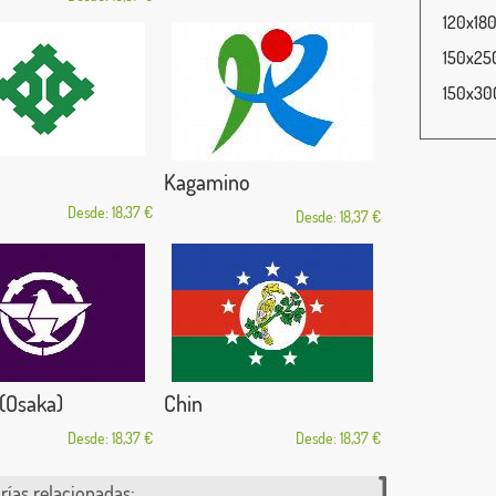
120x180
150x250
150x300
Kagamino
Desde: 18,37 €
Desde: 18,37 €
 (Osaka)
Chin
Desde: 18,37 €
Desde: 18,37 €
rías relacionadas: