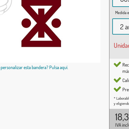
Medida e
2 a
Unida
Rec
 personalizar esta bandera? Pulsa aquí.
máx
Cal
Pre
* Laborabl
y eligiend
18,
IVA inc