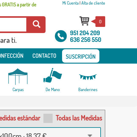
Mi Cuenta
|
Alta de cliente
 GRATIS a partir de
0
951 204 209
ra ti.
636 256 550
ONFECCIÓN
CONTACTO
SUSCRIPCIÓN
Carpas
De Mano
Banderines
edidas estándar
Todas las Medidas
100cm · 18,37 €