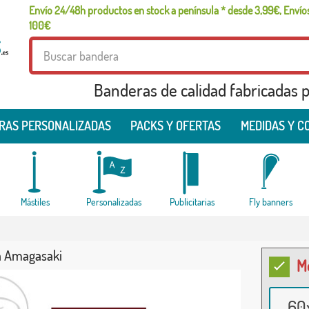
Envío 24/48h productos en stock a península * desde 3,99€, Envíos
100€
Banderas de calidad fabricadas pa
RAS PERSONALIZADAS
PACKS Y OFERTAS
MEDIDAS Y C
Mástiles
Personalizadas
Publicitarias
Fly banners
 Amagasaki
M
60x