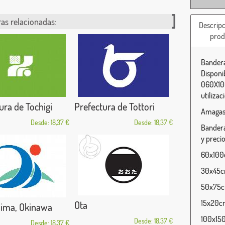
as relacionadas:
Descripc
prod
Bandera
Disponi
060X100
utilizac
ura de Tochigi
Prefectura de Tottori
Amagasa
Desde: 18,37 €
Desde: 18,37 €
Bandera
y precio
60x100c
30x45cm
50x75cm
15x20cm
Ota
jima, Okinawa
100x150
Desde: 18,37 €
Desde: 18,37 €