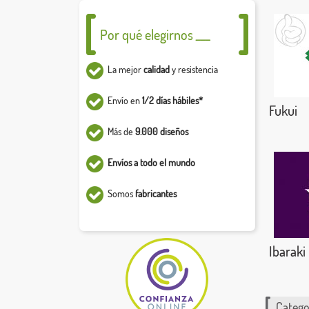
Por qué elegirnos ___
La mejor
calidad
y resistencia
Envío en
1/2 días hábiles*
Fukui
Más de
9.000 diseños
Envíos a todo el mundo
Somos
fabricantes
Ibaraki
Catego