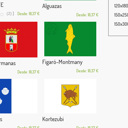
/E
Alguazas
120x180
]
(2)
Desde: 18,37 €
150x250
Desde: 18,37 €
150x300
Figaró-Montmany
rmanas
Desde: 18,37 €
Desde: 18,37 €
s
Kortezubi
Desde: 18,37 €
Desde: 18,37 €