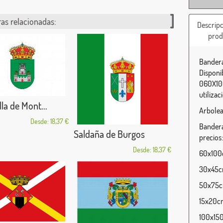
as relacionadas:
Descripc
prod
Bandera
Disponi
060X100
utilizac
la de Mont...
Arbolea
Desde: 18,37 €
Bandera
Saldaña de Burgos
precios:
Desde: 18,37 €
60x100c
30x45cm
50x75cm
15x20cm
100x150