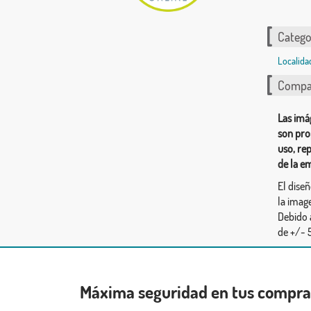
Catego
Localida
Compar
Las imá
son pro
uso, re
de la e
El dise
la image
Debido 
de +/- 5
Máxima seguridad en tus compr