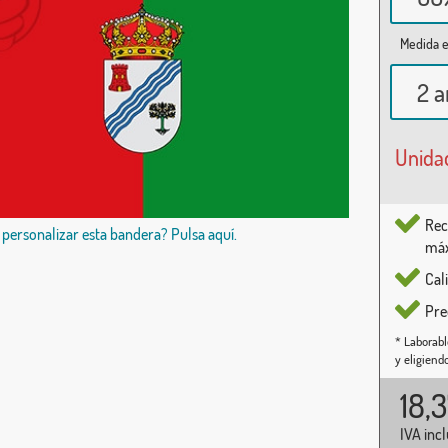
Medida e
2 a
Unida
Rec
 personalizar esta bandera? Pulsa aquí.
máx
Cal
Pre
* Laborabl
y eligiend
18,
IVA inc