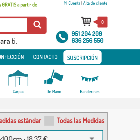
Mi Cuenta
|
Alta de cliente
 GRATIS a partir de
0
951 204 209
ra ti.
636 256 550
ONFECCIÓN
CONTACTO
SUSCRIPCIÓN
Carpas
De Mano
Banderines
edidas estándar
Todas las Medidas
100cm · 18,37 €