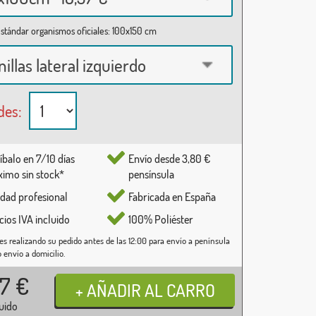
stándar organismos oficiales: 100x150 cm
nillas lateral izquierdo
des:
íbalo en 7/10 días
Envío desde 3,80 €
imo sin stock*
pensínsula
idad profesional
Fabricada en España
cios IVA incluido
100% Poliéster
es realizando su pedido antes de las 12:00 para envío a península
o envío a domicilio.
37
€
luido