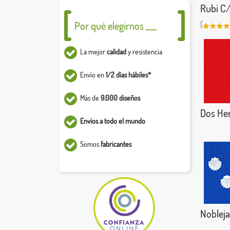
Rubi C
Por qué elegirnos ___
[
La mejor
calidad
y resistencia
Envío en
1/2 días hábiles*
Más de
9.000 diseños
Dos He
Envíos a todo el mundo
Somos
fabricantes
Nobleja