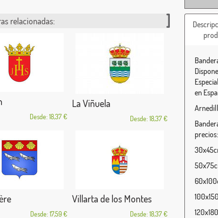
as relacionadas:
Descripc
prod
Bandera
Dispone
Especia
en Espa
n
La Viñuela
Arnedill
Desde: 18,37 €
Desde: 18,37 €
Bandera
precios:
30x45cm
50x75cm
60x100c
100x150
ère
Villarta de los Montes
120x180
Desde: 17,59 €
Desde: 18,37 €