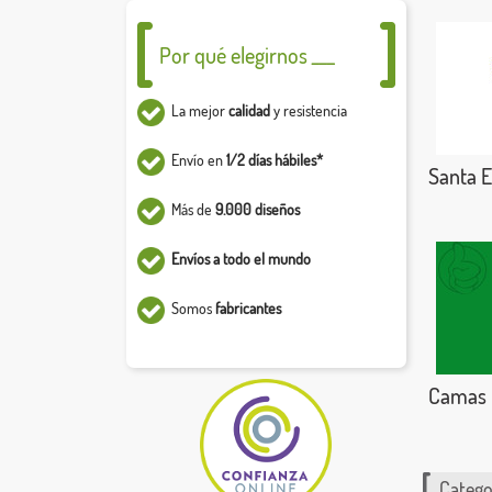
Por qué elegirnos ___
La mejor
calidad
y resistencia
Envío en
1/2 días hábiles*
Santa Eu
Más de
9.000 diseños
Envíos a todo el mundo
Somos
fabricantes
Camas
Catego