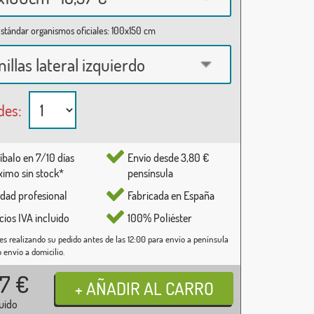
stándar organismos oficiales: 100x150 cm
nillas lateral izquierdo
des:
íbalo en 7/10 días
Envío desde 3,80 €
imo sin stock*
pensínsula
idad profesional
Fabricada en España
cios IVA incluido
100% Poliéster
es realizando su pedido antes de las 12:00 para envío a península
o envío a domicilio.
37
€
luido