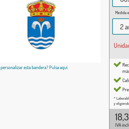
Medida e
2 a
Unida
Rec
 personalizar esta bandera? Pulsa aquí.
máx
Cal
Pre
* Laborabl
y eligiend
18,
IVA inc