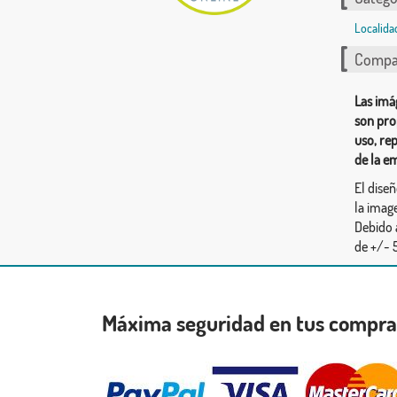
Localida
Compar
Las imá
son pro
uso, re
de la e
El dise
la image
Debido 
de +/- 5
Máxima seguridad en tus compr