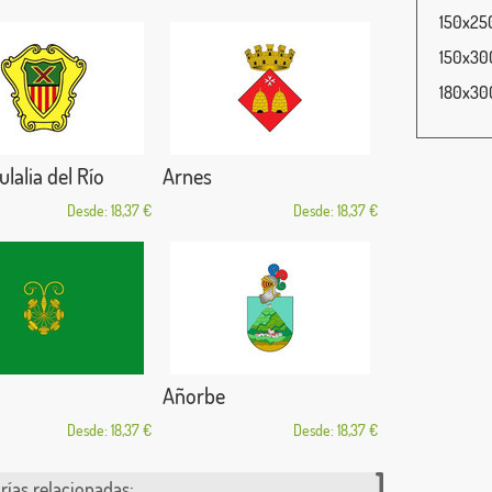
150x250
150x300
180x300
lalia del Río
Arnes
Desde: 18,37 €
Desde: 18,37 €
Añorbe
Desde: 18,37 €
Desde: 18,37 €
rías relacionadas: