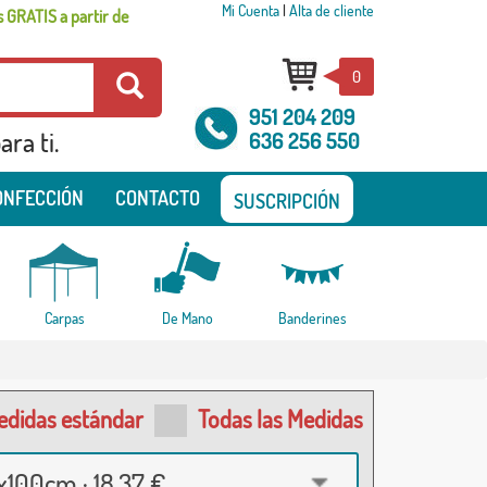
Mi Cuenta
|
Alta de cliente
 GRATIS a partir de
0
951 204 209
ra ti.
636 256 550
ONFECCIÓN
CONTACTO
SUSCRIPCIÓN
Carpas
De Mano
Banderines
edidas estándar
Todas las Medidas
100cm · 18,37 €