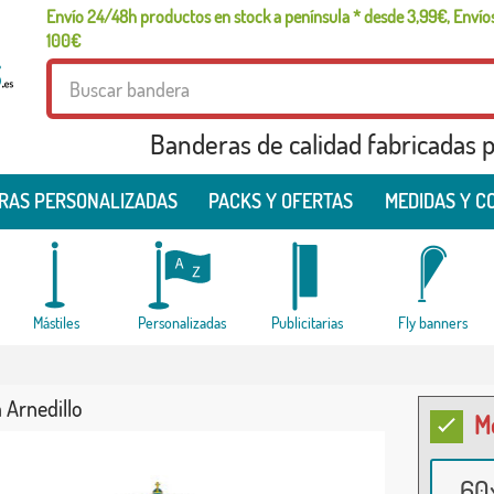
Envío 24/48h productos en stock a península * desde 3,99€, Envíos
100€
Banderas de calidad fabricadas pa
RAS PERSONALIZADAS
PACKS Y OFERTAS
MEDIDAS Y C
Mástiles
Personalizadas
Publicitarias
Fly banners
 Arnedillo
M
60x