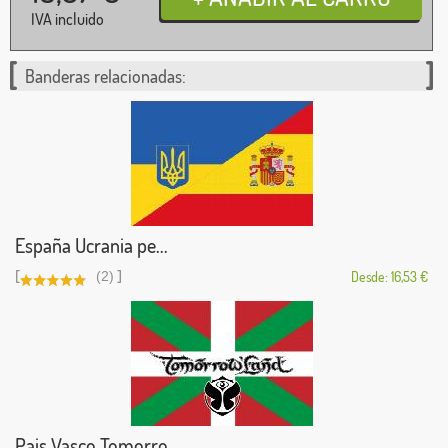
IVA incluido
Banderas relacionadas:
España Ucrania pe...
[
]
(2)
Desde: 16,53 €
Pais Vasco Tomorro...