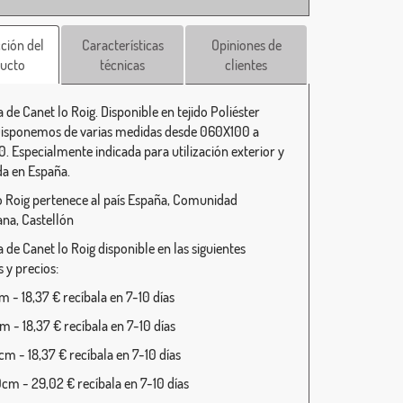
ción del
Características
Opiniones de
ucto
técnicas
clientes
 de Canet lo Roig. Disponible en tejido Poliéster
isponemos de varias medidas desde 060X100 a
. Especialmente indicada para utilización exterior y
da en España.
o Roig pertenece al país España, Comunidad
ana, Castellón
 de Canet lo Roig disponible en las siguientes
 y precios:
 - 18,37 € recíbala en 7-10 días
 - 18,37 € recíbala en 7-10 días
m - 18,37 € recíbala en 7-10 días
cm - 29,02 € recíbala en 7-10 días