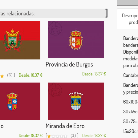
as relacionadas:
Descripc
prod
Bandera
bandera
Disponi
medidas
Provincia de Burgos
para uti
Desde: 18,37 €
]
Cantabr
(6)
Desde: 18,37 €
Bandera
y precio
60x100c
30x45cm
50x75cm
do
Miranda de Ebro
15x20cm
[
]
Desde: 18,37 €
(1)
Desde: 18,37 €