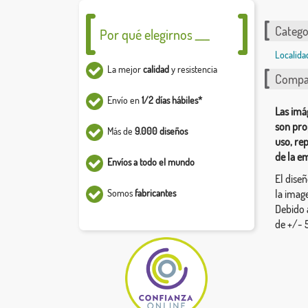
Catego
Por qué elegirnos ___
Localida
La mejor
calidad
y resistencia
Compar
Envío en
1/2 días hábiles*
Las imá
son pro
Más de
9.000 diseños
uso, re
de la e
Envíos a todo el mundo
El dise
Somos
fabricantes
la image
Debido 
de +/- 5