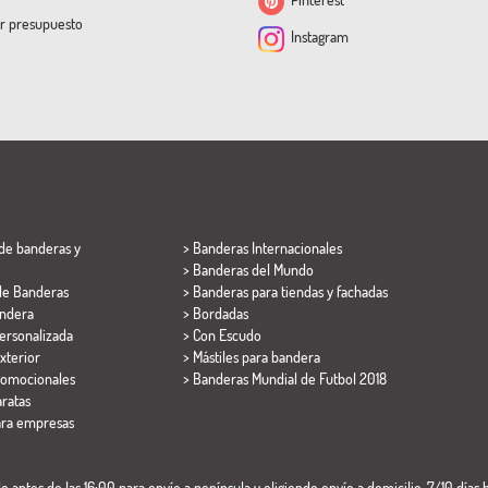
ar presupuesto
Instagram
de banderas y
> Banderas Internacionales
> Banderas del Mundo
de Banderas
> Banderas para tiendas y fachadas
ndera
> Bordadas
ersonalizada
> Con Escudo
xterior
> Mástiles para bandera
romocionales
>
Banderas Mundial de Futbol 2018
ratas
ara empresas
 antes de las 16:00 para envío a península y eligiendo envío a domicilio. 7/10 días h