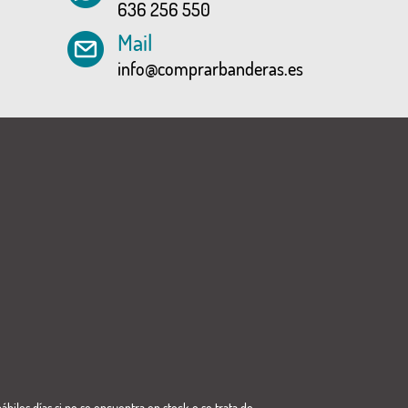
636 256 550
Mail
info@comprarbanderas.es
ábiles días si no se encuentra en stock o se trata de