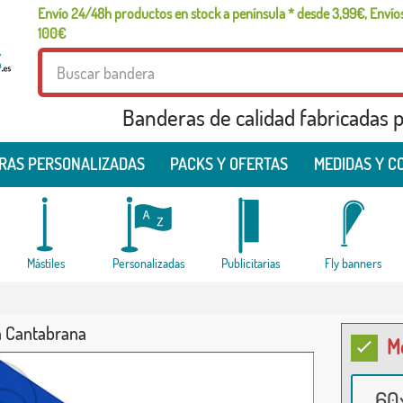
Envío 24/48h productos en stock a península * desde 3,99€, Envíos
100€
Banderas de calidad fabricadas pa
RAS PERSONALIZADAS
PACKS Y OFERTAS
MEDIDAS Y C
Mástiles
Personalizadas
Publicitarias
Fly banners
 Cantabrana
M
60x