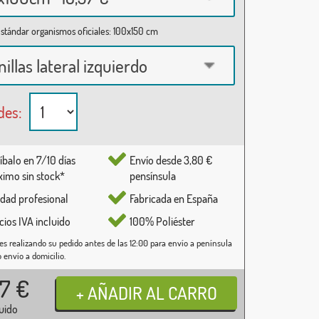
stándar organismos oficiales: 100x150 cm
nillas lateral izquierdo
des:
íbalo en 7/10 días
Envío desde 3,80 €
imo sin stock*
pensínsula
idad profesional
Fabricada en España
cios IVA incluido
100% Poliéster
es realizando su pedido antes de las 12:00 para envío a península
o envío a domicilio.
37
€
luido