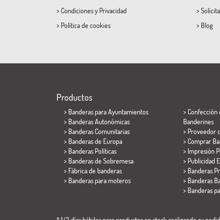
>
Condiciones
y
Privacidad
>
Solicit
>
Política de cookies
>
Blog
Productos
>
Banderas para Ayuntamientos
> Confección 
> Banderas Autonómicas
Banderines
> Banderas Comunitarias
> Proveedor 
> Banderas de Europa
> Comprar Ba
> Banderas Políticas
> Impresión P
>
Banderas de Sobremesa
> Publicidad E
> Fábrica de banderas
> Banderas P
>
Banderas para moteros
> Banderas Ba
>
Banderas p
* 1/2 días hábiles para productos en stock realizando su pedido