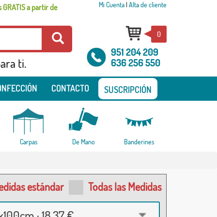
Mi Cuenta
|
Alta de cliente
 GRATIS a partir de
0
951 204 209
ra ti.
636 256 550
ONFECCIÓN
CONTACTO
SUSCRIPCIÓN
Carpas
De Mano
Banderines
edidas estándar
Todas las Medidas
100cm · 18,37 €