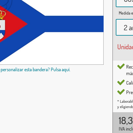
Medida e
2 a
Unida
Rec
 personalizar esta bandera? Pulsa aquí.
máx
Cal
Pre
* Laborabl
y eligiend
18,
IVA inc