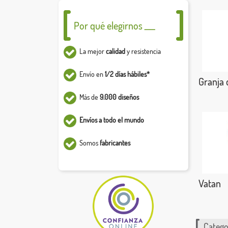
Por qué elegirnos ___
La mejor
calidad
y resistencia
Envío en
1/2 días hábiles*
Granja 
Más de
9.000 diseños
Envíos a todo el mundo
Somos
fabricantes
Vatan
Catego