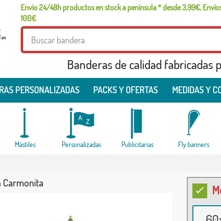
Envío 24/48h productos en stock a península * desde 3,99€, Envíos
100€
Banderas de calidad fabricadas pa
RAS PERSONALIZADAS
PACKS Y OFERTAS
MEDIDAS Y C
Mástiles
Personalizadas
Publicitarias
Fly banners
 Carmonita
M
60x