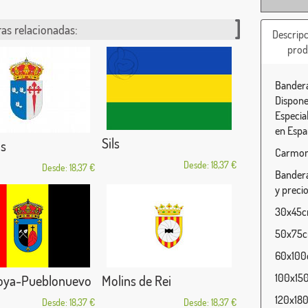
as relacionadas:
Descripc
prod
Bandera
Dispone
Especia
en Espa
Sils
s
Carmoni
Desde: 18,37 €
Desde: 18,37 €
Bandera
y precio
30x45cm
50x75cm
60x100c
100x150
oya-Pueblonuevo
Molins de Rei
120x180
Desde: 18,37 €
Desde: 18,37 €