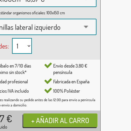
stándar organismos oficiales: 100x150 cm
nillas lateral izquierdo
des:
íbalo en 7/10 días
Envío desde 3,80 €
imo sin stock*
pensínsula
idad profesional
Fabricada en España
cios IVA incluido
100% Poliéster
es realizando su pedido antes de las 12:00 para envío a península
o envío a domicilio.
37
€
luido