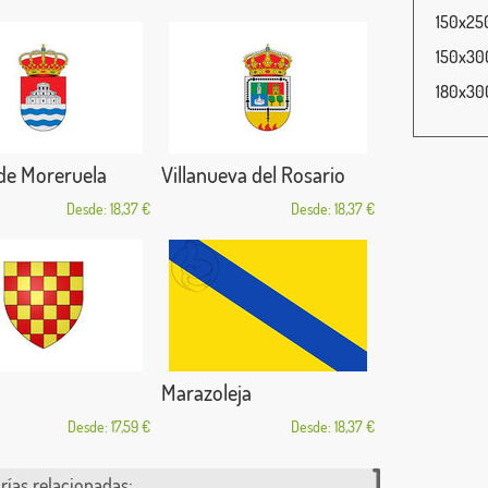
150x250
150x300
180x300
de Moreruela
Villanueva del Rosario
Desde: 18,37 €
Desde: 18,37 €
Marazoleja
Desde: 17,59 €
Desde: 18,37 €
rías relacionadas: