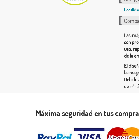
Localida
Compar
Las imá
son pro
uso, re
de la e
El dise
la image
Debido 
de +/- 5
Máxima seguridad en tus compr