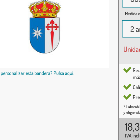
Medida e
2 a
Unida
Rec
 personalizar esta bandera? Pulsa aquí.
máx
Cal
Pre
* Laborabl
y eligiend
18,
IVA inc