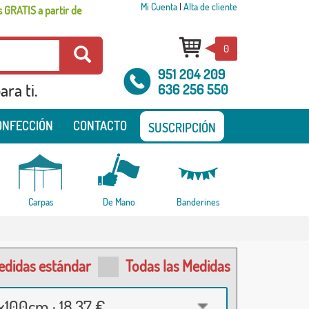
Mi Cuenta
|
Alta de cliente
 GRATIS a partir de
0
951 204 209
ra ti.
636 256 550
ONFECCIÓN
CONTACTO
SUSCRIPCIÓN
Carpas
De Mano
Banderines
edidas estándar
Todas las Medidas
100cm · 18,37 €