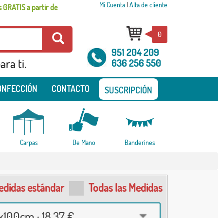
Mi Cuenta
|
Alta de cliente
 GRATIS a partir de
0
951 204 209
ra ti.
636 256 550
ONFECCIÓN
CONTACTO
SUSCRIPCIÓN
Carpas
De Mano
Banderines
edidas estándar
Todas las Medidas
100cm · 18,37 €