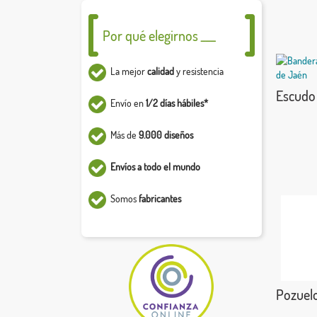
Por qué elegirnos ___
La mejor
calidad
y resistencia
Escudo 
Envío en
1/2 días hábiles*
Más de
9.000 diseños
Envíos a todo el mundo
Somos
fabricantes
Pozuelo