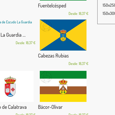
Fuentelcésped
150x250
150x300
Desde: 18,37 €
La Guardia ...
Desde: 18,37 €
Cabezas Rubias
Desde: 18,37 €
 de Calatrava
Bácor-Olivar
Desde: 18,37 €
Desde: 18,37 €