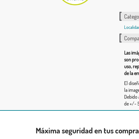
Catego
Localida
Compar
Las imá
son pro
uso, re
de la e
El dise
la image
Debido 
de +/- 5
Máxima seguridad en tus compr