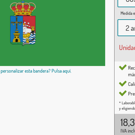
Medida e
2 a
Unida
Rec
 personalizar esta bandera? Pulsa aquí.
máx
Cal
Pre
* Laborabl
y eligiend
18,
IVA inc