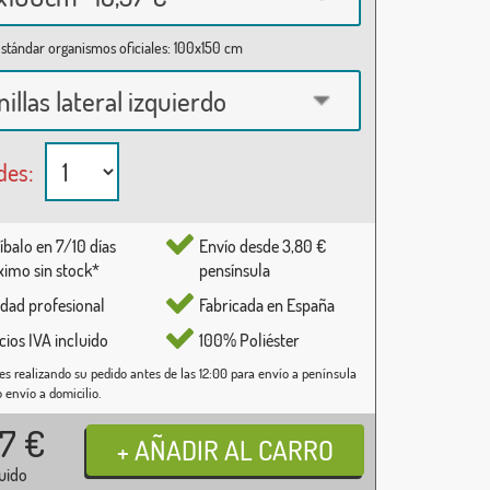
stándar organismos oficiales: 100x150 cm
nillas lateral izquierdo
des:
íbalo en 7/10 días
Envío desde 3,80 €
imo sin stock*
pensínsula
idad profesional
Fabricada en España
cios IVA incluido
100% Poliéster
es realizando su pedido antes de las 12:00 para envío a península
o envío a domicilio.
37
€
luido