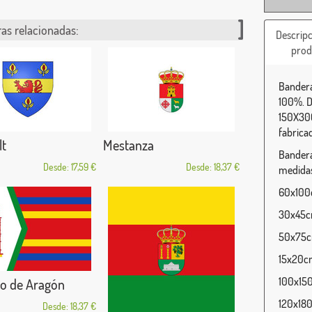
as relacionadas:
Descripc
prod
Bandera
100%. D
150X300
fabrica
lt
Mestanza
Bandera
Desde: 17,59 €
Desde: 18,37 €
medidas
60x100c
30x45cm
50x75cm
15x20cm
100x150
lo de Aragón
120x180
Desde: 18,37 €