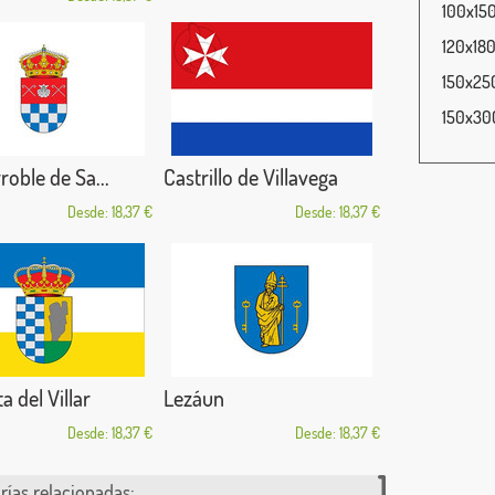
100x150
120x180
150x250
150x300
roble de Sa...
Castrillo de Villavega
Desde: 18,37 €
Desde: 18,37 €
a del Villar
Lezáun
Desde: 18,37 €
Desde: 18,37 €
rías relacionadas: