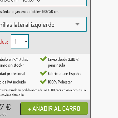
stándar organismos oficiales: 100x150 cm
nillas lateral izquierdo
des:
íbalo en 7/10 días
Envío desde 3,80 €
imo sin stock*
pensínsula
idad profesional
Fabricada en España
cios IVA incluido
100% Poliéster
es realizando su pedido antes de las 12:00 para envío a península
o envío a domicilio.
37
€
luido