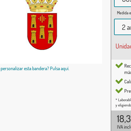
Medida e
2 a
Unida
Rec
 personalizar esta bandera? Pulsa aquí.
máx
Cal
Pre
* Laborabl
y eligiend
18,
IVA inc