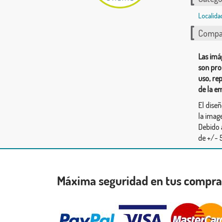
Localida
Compar
Las imá
son pro
uso, re
de la e
El dise
la image
Debido 
de +/- 5
Máxima seguridad en tus compr