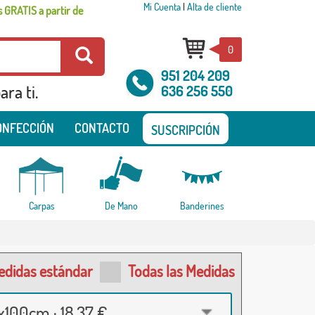
Mi Cuenta
|
Alta de cliente
 GRATIS a partir de
0
951 204 209
ra ti.
636 256 550
ONFECCIÓN
CONTACTO
SUSCRIPCIÓN
Carpas
De Mano
Banderines
edidas estándar
Todas las Medidas
100cm · 18,37 €