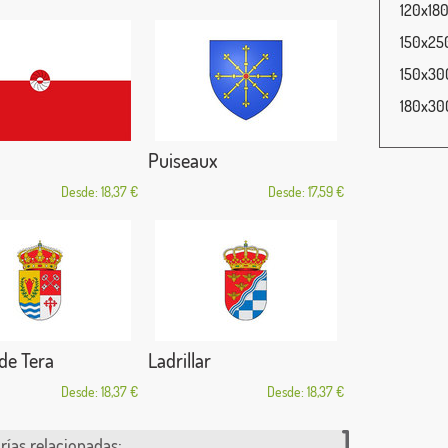
120x180
150x250
150x300
180x300
Puiseaux
Desde: 18,37 €
Desde: 17,59 €
de Tera
Ladrillar
Desde: 18,37 €
Desde: 18,37 €
rías relacionadas: