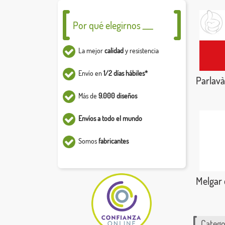
Por qué elegirnos ___
La mejor
calidad
y resistencia
Envío en
1/2 días hábiles*
Parlavà
Más de
9.000 diseños
Envíos a todo el mundo
Somos
fabricantes
Melgar 
Catego