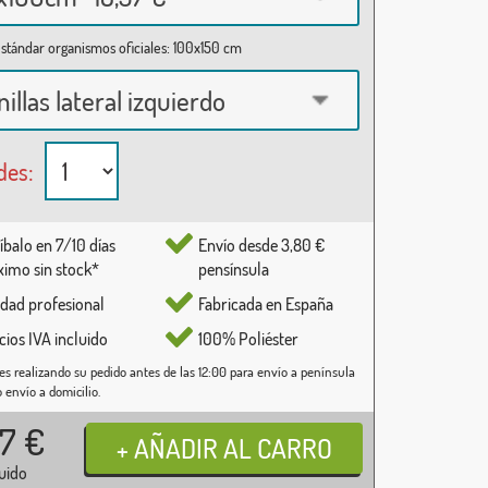
stándar organismos oficiales: 100x150 cm
nillas lateral izquierdo
des:
íbalo en 7/10 días
Envío desde 3,80 €
imo sin stock*
pensínsula
idad profesional
Fabricada en España
cios IVA incluido
100% Poliéster
es realizando su pedido antes de las 12:00 para envío a península
o envío a domicilio.
37
€
luido