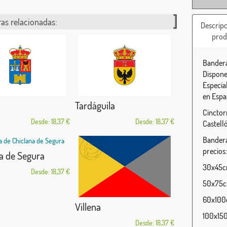
as relacionadas:
Descripc
prod
Bandera
Dispone
Especia
en Espa
Tardáguila
Cinctor
Desde: 18,37 €
Desde: 18,37 €
Castell
Bandera
precios:
a de Segura
30x45cm
Desde: 18,37 €
50x75cm
60x100c
Villena
100x150
Desde: 18,37 €