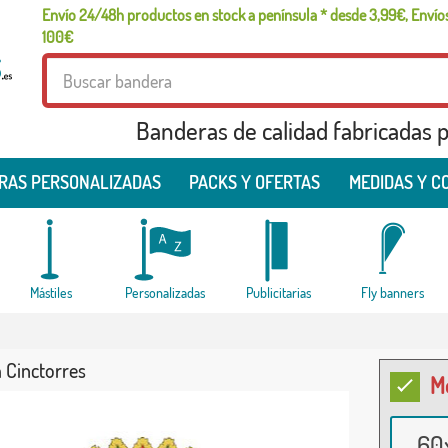
Envío 24/48h productos en stock a península * desde 3,99€, Envíos
100€
Banderas de calidad fabricadas pa
RAS PERSONALIZADAS
PACKS Y OFERTAS
MEDIDAS Y C
Mástiles
Personalizadas
Publicitarias
Fly banners
 Cinctorres
M
60x