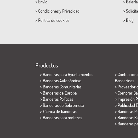
>
Envío
>
Galerí
>
Condiciones
y
Privacidad
>
Solicit
>
Política de cookies
>
Blog
Productos
>
Banderas para Ayuntamientos
> Confección 
> Banderas Autonómicas
Banderines
> Banderas Comunitarias
> Proveedor 
> Banderas de Europa
> Comprar Ba
> Banderas Políticas
> Impresión P
>
Banderas de Sobremesa
> Publicidad E
> Fábrica de banderas
> Banderas P
>
Banderas para moteros
> Banderas Ba
>
Banderas p