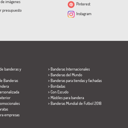
a de imágenes
Pinterest
ar presupuesto
Instagram
de banderas y
> Banderas Internacionales
> Banderas del Mundo
de Banderas
> Banderas para tiendas y fachadas
ndera
> Bordadas
ersonalizada
> Con Escudo
xterior
> Mástiles para bandera
romocionales
>
Banderas Mundial de Futbol 2018
ratas
ara empresas