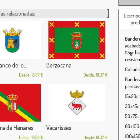
as relacionadas:
Descripc
prod
Bandera
acabado
115gr h
resisten
anco de lo...
Berzocana
Colindr
Desde: 18,37 €
Desde: 18,37 €
Bandera
precios:
15x20cm
30x45cm
50x75cm
60x100c
ra de Henares
Vacarisses
100x150
Desde: 18,37 €
Desde: 18,37 €