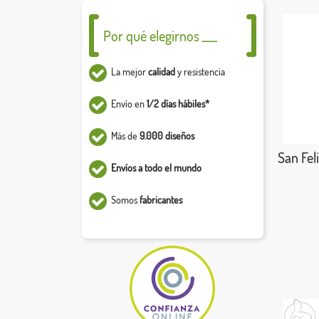
Por qué elegirnos ___
La mejor
calidad
y resistencia
Envío en
1/2 días hábiles*
Más de
9.000 diseños
San Feli
Envíos a todo el mundo
Somos
fabricantes