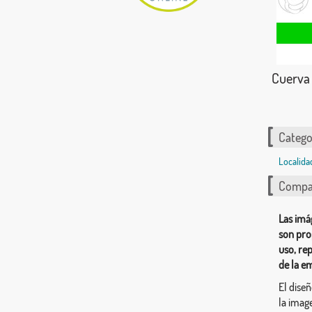
Cuerva
Catego
Localida
Compar
Las imá
son pro
uso, re
de la e
El dise
la image