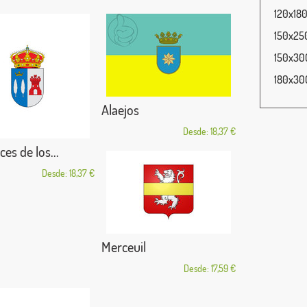
120x180
150x250
150x300
180x300
Alaejos
Desde: 18,37 €
ces de los...
Desde: 18,37 €
Merceuil
Desde: 17,59 €