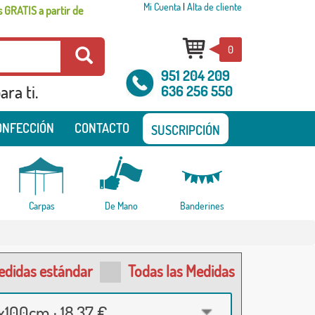
Mi Cuenta
|
Alta de cliente
 GRATIS a partir de
0
951 204 209
ra ti.
636 256 550
ONFECCIÓN
CONTACTO
SUSCRIPCIÓN
Carpas
De Mano
Banderines
edidas estándar
Todas las Medidas
100cm · 18,37 €