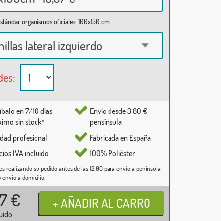
stándar organismos oficiales: 100x150 cm
nillas lateral izquierdo
des:
íbalo en 7/10 días
Envío desde 3,80 €
imo sin stock*
pensínsula
idad profesional
Fabricada en España
cios IVA incluido
100% Poliéster
es realizando su pedido antes de las 12:00 para envío a península
o envío a domicilio.
37
€
luido