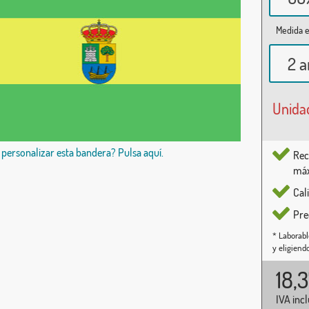
Medida e
2 a
Unida
 personalizar esta bandera? Pulsa aquí.
Rec
máx
Cal
Pre
* Laborabl
y eligiend
18,
IVA inc