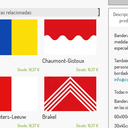
as relacionadas:
Descripc
prod
Bandera
medidas
especia
Chaumont-Gistoux
También
persona
Desde: 18,37 €
Desde: 18,37 €
bordado
info@c
Todas n
Bandera
en las s
eters-Leeuw
Brakel
60x100c
30x45cm
Desde: 18,37 €
Desde: 18,37 €