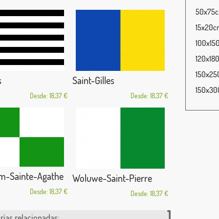
50x75cm
15x20cm
100x150
120x180
150x250
s
Saint-Gilles
150x300
Desde: 18,37 €
Desde: 18,37 €
m-Sainte-Agathe
Woluwe-Saint-Pierre
Desde: 18,37 €
Desde: 18,37 €
rías relacionadas: