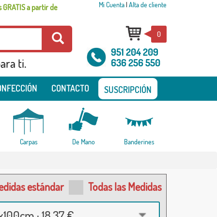
Mi Cuenta
|
Alta de cliente
 GRATIS a partir de
0
951 204 209
ra ti.
636 256 550
ONFECCIÓN
CONTACTO
SUSCRIPCIÓN
Carpas
De Mano
Banderines
edidas estándar
Todas las Medidas
100cm · 18,37 €