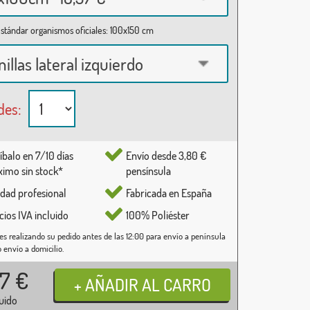
stándar organismos oficiales: 100x150 cm
nillas lateral izquierdo
des:
íbalo en 7/10 días
Envío desde 3,80 €
imo sin stock*
pensínsula
idad profesional
Fabricada en España
cios IVA incluido
100% Poliéster
es realizando su pedido antes de las 12:00 para envío a península
o envío a domicilio.
37
€
luido