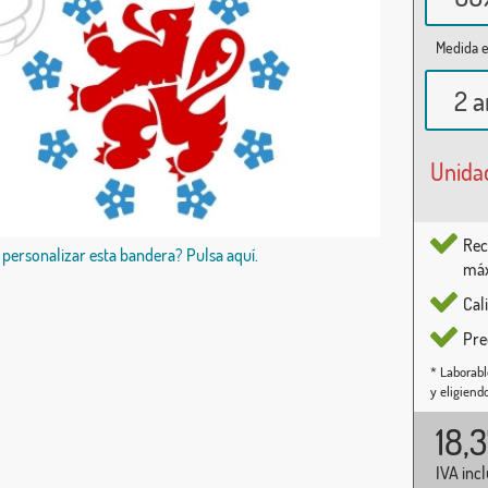
Medida e
2 a
Unida
Rec
 personalizar esta bandera? Pulsa aquí.
máx
Cal
Pre
* Laborabl
y eligiend
18,
IVA inc