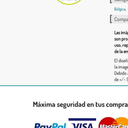
Bélgica
,
Compar
Las imá
son pro
uso, re
de la e
El dise
la image
Debido 
de +/- 5
Máxima seguridad en tus compr