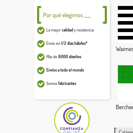
Por qué elegirnos ___
La mejor
calidad
y resistencia
Envío en
1/2 días hábiles*
Waime
Más de
9.000 diseños
Envíos a todo el mundo
Somos
fabricantes
Berche
Catego