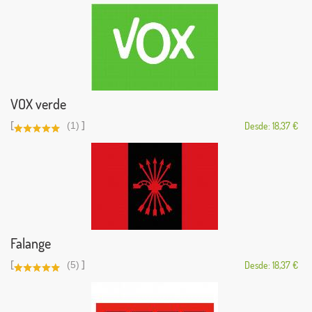
VOX verde
[
]
(1)
Desde: 18,37 €
Falange
[
]
(5)
Desde: 18,37 €