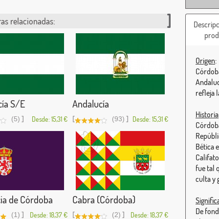
as relacionadas:
Descripc
prod
Origen
:
Córdoba
Andaluc
refleja l
cía S/E
Andalucía
Historia
]
[
]
(5)
Desde: 15,31 €
(93)
Desde: 15,31 €
Córdoba 
Repúbli
Bética e
Califat
fue tal 
culta y
ia de Córdoba
Cabra (Córdoba)
Signifi
De fond
]
[
]
(1)
Desde: 18,37 €
(2)
Desde: 18,37 €