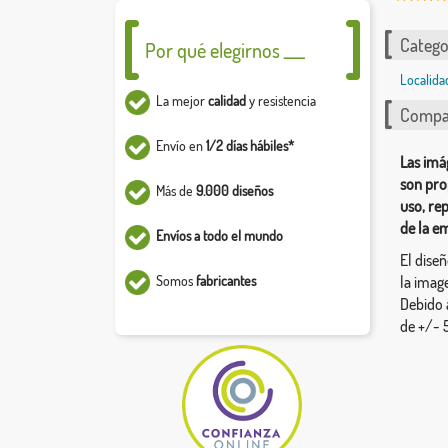
Catego
Por qué elegirnos ___
Localida
La mejor
calidad
y resistencia
Compar
Envío en
1/2 días hábiles*
Las imá
son pro
Más de
9.000 diseños
uso, re
de la e
Envíos a todo el mundo
El dise
Somos
fabricantes
la image
Debido 
de +/- 5