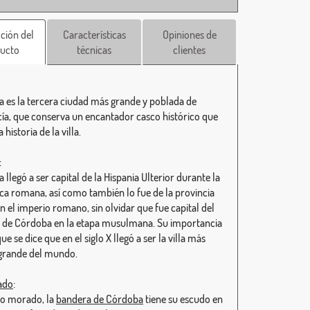
ción del
Características
Opiniones de
ucto
técnicas
clientes
 es la tercera ciudad más grande y poblada de
ía, que conserva un encantador casco histórico que
a historia de la villa.
:
llegó a ser capital de la Hispania Ulterior durante la
ca romana, así como también lo fue de la provincia
n el imperio romano, sin olvidar que fue capital del
o de Córdoba en la etapa musulmana. Su importancia
que se dice que en el siglo X llegó a ser la villa más
 grande del mundo.
cado
:
o morado, la
bandera de Córdoba
tiene su escudo en