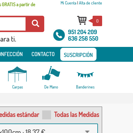
Mi Cuenta
|
Alta de cliente
 GRATIS a partir de
0
951 204 209
ra ti.
636 256 550
ONFECCIÓN
CONTACTO
SUSCRIPCIÓN
Carpas
De Mano
Banderines
edidas estándar
Todas las Medidas
100cm · 18,37 €