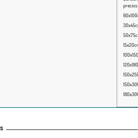
precios:
60x100c
30x45cm
50x75cm
15x20cm
100x150
120x180
150x250
150x300
180x300
as