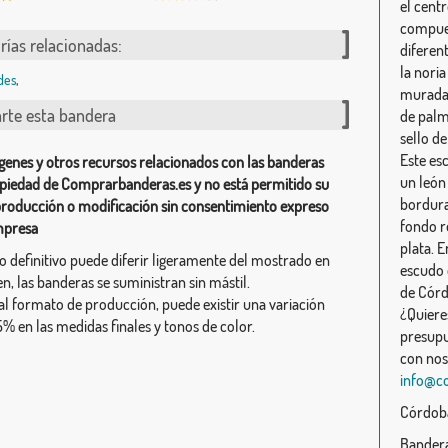
el centr
compues
rías relacionadas:
diferen
la noria
des
,
murada 
te esta bandera
de palm
sello de
Este es
genes y otros recursos relacionados con las banderas
un león
piedad de Comprarbanderas.es y no está permitido su
bordura
producción o modificación sin consentimiento expreso
fondo r
mpresa
plata. E
ño definitivo puede diferir ligeramente del mostrado en
escudo 
n, las banderas se suministran sin mástil.
de Córd
al formato de producción, puede existir una variación
¿Quiere
% en las medidas finales y tonos de color.
presupu
con nos
info@c
Córdoba
Bandera