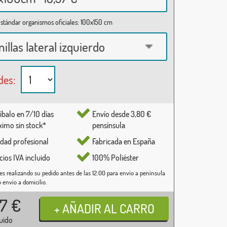
stándar organismos oficiales: 100x150 cm
nillas lateral izquierdo
des:
íbalo en 7/10 días
Envío desde 3,80 €
imo sin stock*
pensínsula
idad profesional
Fabricada en España
cios IVA incluido
100% Poliéster
es realizando su pedido antes de las 12:00 para envío a península
o envío a domicilio.
37
€
luido