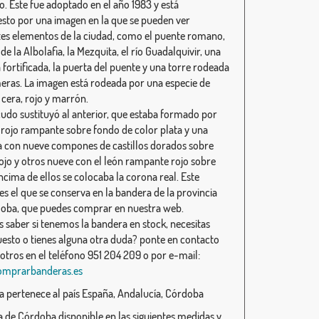
o. Este fue adoptado en el año 1983 y está
to por una imagen en la que se pueden ver
tes elementos de la ciudad, como el puente romano,
 de la Albolafia, la Mezquita, el río Guadalquivir, una
fortificada, la puerta del puente y una torre rodeada
eras. La imagen está rodeada por una especie de
 cera, rojo y marrón.
cudo sustituyó al anterior, que estaba formado por
 rojo rampante sobre fondo de color plata y una
 con nueve compones de castillos dorados sobre
ojo y otros nueve con el león rampante rojo sobre
ncima de ellos se colocaba la corona real. Este
es el que se conserva en la bandera de la provincia
oba, que puedes comprar en nuestra web.
s saber si tenemos la bandera en stock, necesitas
esto o tienes alguna otra duda? ponte en contacto
otros en el teléfono 951 204 209 o por e-mail:
omprarbanderas.es
 pertenece al país España, Andalucía, Córdoba
 de Córdoba disponible en las siguientes medidas y