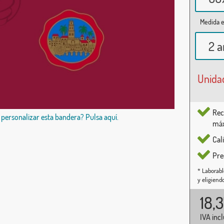
Medida e
2 a
Unida
Rec
 personalizar esta bandera? Pulsa aquí.
máx
Cal
Pre
* Laborabl
y eligiend
18,
IVA inc