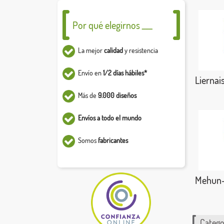
Por qué elegirnos ___
La mejor
calidad
y resistencia
Envío en
1/2 días hábiles*
Liernai
Más de
9.000 diseños
Envíos a todo el mundo
Somos
fabricantes
Mehun-
Catego