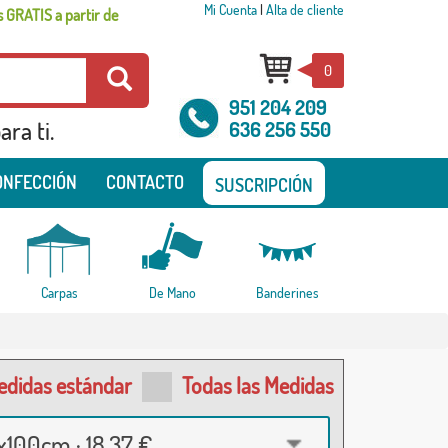
Mi Cuenta
|
Alta de cliente
 GRATIS a partir de
0
951 204 209
ra ti.
636 256 550
ONFECCIÓN
CONTACTO
SUSCRIPCIÓN
Carpas
De Mano
Banderines
edidas estándar
Todas las Medidas
100cm · 18,37 €