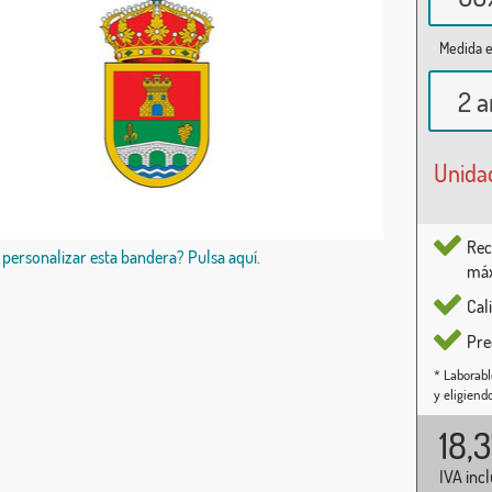
Medida e
2 a
Unida
Rec
 personalizar esta bandera? Pulsa aquí.
máx
Cal
Pre
* Laborabl
y eligiend
18,
IVA inc