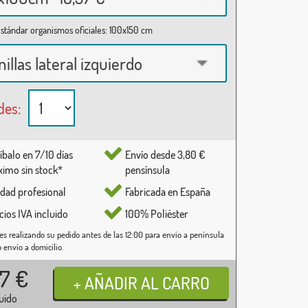
stándar organismos oficiales: 100x150 cm
nillas lateral izquierdo
des:
íbalo en 7/10 días
Envío desde 3,80 €
imo sin stock*
pensínsula
idad profesional
Fabricada en España
cios IVA incluido
100% Poliéster
es realizando su pedido antes de las 12:00 para envío a península
o envío a domicilio.
37
€
luido