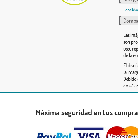
Localida
Compar
Las imá
son pro
uso, re
de la e
El dise
la image
Debido 
de +/- 5
Máxima seguridad en tus compr