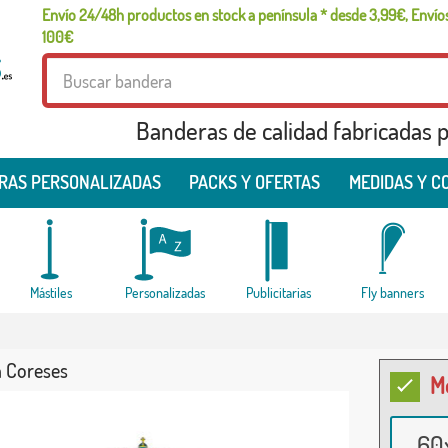
Envío 24/48h productos en stock a península * desde 3,99€, Envíos
100€
Banderas de calidad fabricadas pa
RAS PERSONALIZADAS
PACKS Y OFERTAS
MEDIDAS Y C
Mástiles
Personalizadas
Publicitarias
Fly banners
 Coreses
M
60x