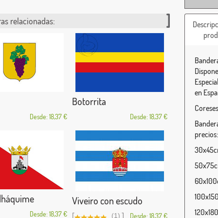
as relacionadas:
Descripc
prod
Bandera
Dispone
Especia
en Espa
Botorrita
Coreses
Desde: 18,37 €
Desde: 18,37 €
Bandera
precios:
30x45cm
50x75cm
60x100c
100x150
Alháquime
Viveiro con escudo
120x180
Desde: 18,37 €
[
]
(1)
Desde: 18,37 €