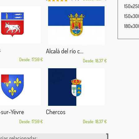
150x250
150x300
180x300
s
Alcalá del río c...
Desde: 17,59 €
Desde: 18,37 €
sur-Yèvre
Chercos
Desde: 17,59 €
Desde: 18,37 €
rías relacionadas: