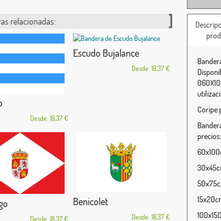
as relacionadas:
Descripc
prod
Escudo Bujalance
Bandera
Desde: 18,37 €
Disponi
060X100
utilizac
o
Coripe 
Desde: 18,37 €
Bandera
precios:
60x100c
30x45cm
50x75cm
15x20cm
Benicolet
ego
100x150
Desde: 18,37 €
Desde: 18,37 €