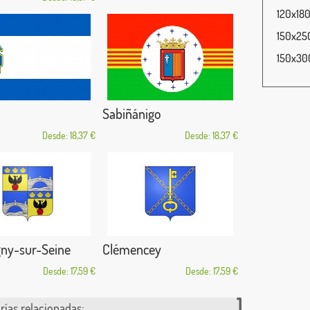
120x180
150x250
150x300
Sabiñánigo
Desde: 18,37 €
Desde: 18,37 €
ny-sur-Seine
Clémencey
Desde: 17,59 €
Desde: 17,59 €
rías relacionadas: