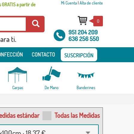
Mi Cuenta
|
Alta de cliente
 GRATIS a partir de
0
951 204 209
ra ti.
636 256 550
ONFECCIÓN
CONTACTO
SUSCRIPCIÓN
Carpas
De Mano
Banderines
edidas estándar
Todas las Medidas
100cm · 18,37 €