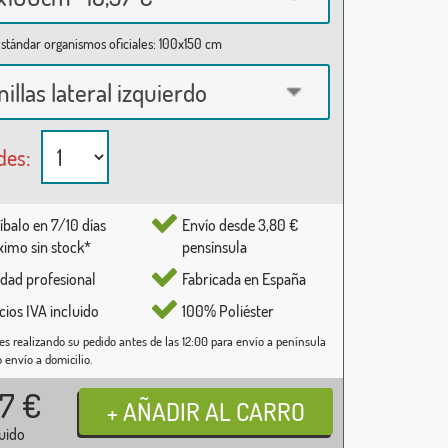
stándar organismos oficiales: 100x150 cm
nillas lateral izquierdo
des:
íbalo en 7/10 días
Envío desde 3,80 €
imo sin stock*
pensínsula
idad profesional
Fabricada en España
cios IVA incluido
100% Poliéster
es realizando su pedido antes de las 12:00 para envío a península
o envío a domicilio.
37
€
luido