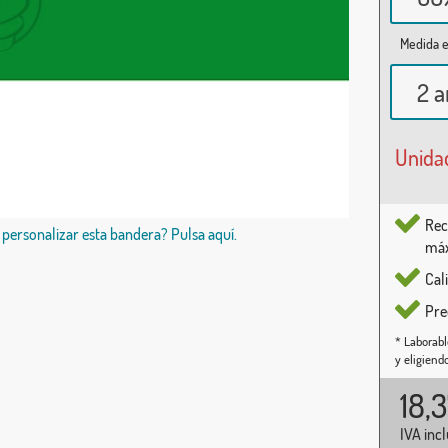
Medida e
2 a
Unida
Rec
 personalizar esta bandera? Pulsa aquí.
máx
Cal
Pre
* Laborabl
y eligiend
18,
IVA inc