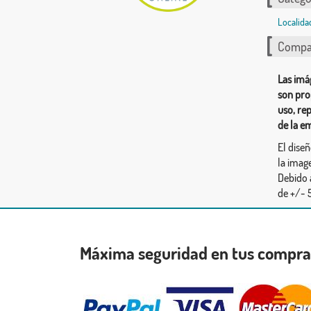
Localida
Compar
Las imá
son pro
uso, re
de la e
El dise
la image
Debido 
de +/- 5
Máxima seguridad en tus compr