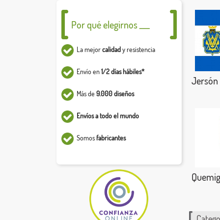
Por qué elegirnos ___
La mejor
calidad
y resistencia
Envío en
1/2 días hábiles*
Jersón
Más de
9.000 diseños
Envíos a todo el mundo
Somos
fabricantes
Quemig
Catego