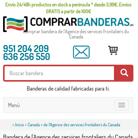
Envío 24/48h productos en stock a península * desde 3,99€, Envíos
GRATIS a partir de 100€
Comprar bandera de l'Agence des services frontaliers du
Canada
951 204 209
636 256 550
Banderas de calidad fabricadas para ti.
Menú
Toggle
navigatio
>
Inicio
>
Canada
> de l'Agence des services frontaliers du Canada
Bandera de l'Agence des services frontaliers du Canada