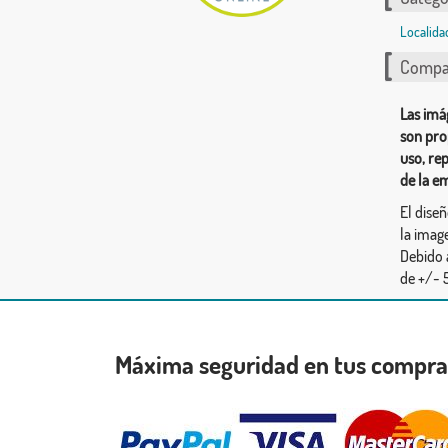
Localida
Compar
Las imá
son pro
uso, re
de la e
El dise
la image
Debido 
de +/- 5
Máxima seguridad en tus compr