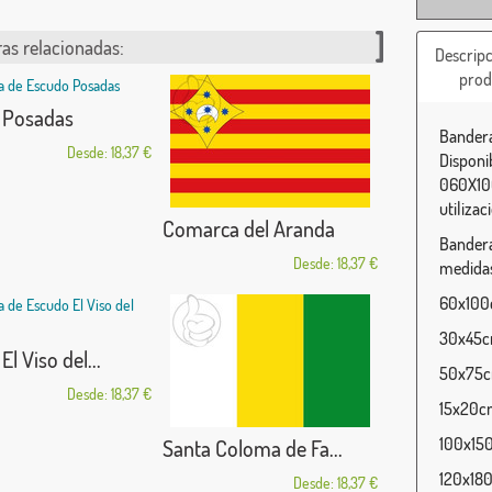
as relacionadas:
Descripc
prod
 Posadas
Bandera
Desde: 18,37 €
Disponi
060X100
utilizac
Comarca del Aranda
Bandera
Desde: 18,37 €
medidas
60x100c
30x45cm
l Viso del...
50x75cm
Desde: 18,37 €
15x20cm
100x150
Santa Coloma de Fa...
120x180
Desde: 18,37 €