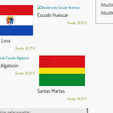
150x250
150x300
Escudo Huéscar
Desde: 18,37 €
e Losa
Desde: 18,37 €
Algatocín
Desde: 18,37 €
Santas Martas
Desde: 18,37 €
rías relacionadas: