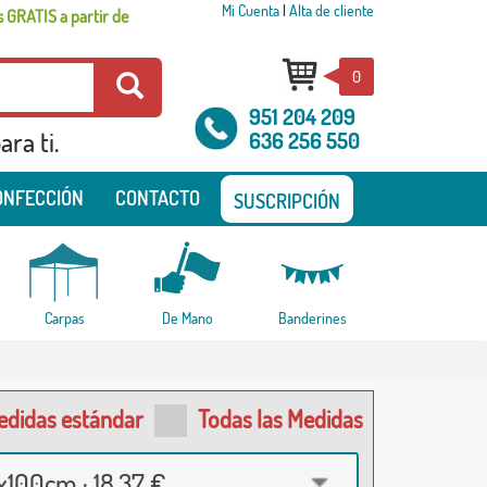
Mi Cuenta
|
Alta de cliente
 GRATIS a partir de
0
951 204 209
ra ti.
636 256 550
ONFECCIÓN
CONTACTO
SUSCRIPCIÓN
Carpas
De Mano
Banderines
edidas estándar
Todas las Medidas
100cm · 18,37 €