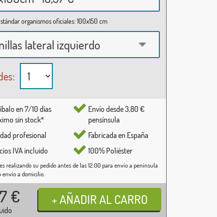
stándar organismos oficiales: 100x150 cm
nillas lateral izquierdo
des:
íbalo en 7/10 días
Envío desde 3,80 €
imo sin stock*
pensínsula
idad profesional
Fabricada en España
cios IVA incluido
100% Poliéster
es realizando su pedido antes de las 12:00 para envío a península
o envío a domicilio.
37
€
luido