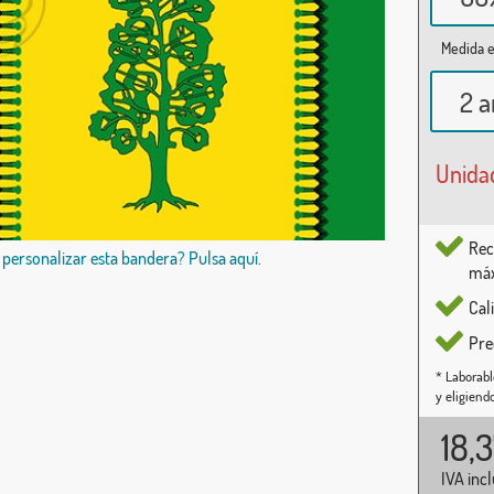
Medida e
2 a
Unida
Rec
 personalizar esta bandera? Pulsa aquí.
máx
Cal
Pre
* Laborabl
y eligiend
18,
IVA inc