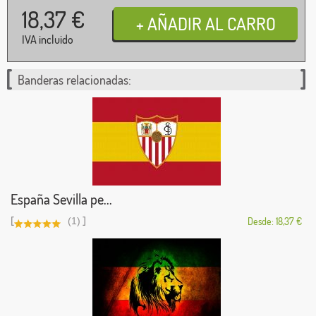
18,37
€
IVA incluido
Banderas relacionadas:
España Sevilla pe...
[
]
(1)
Desde: 18,37 €