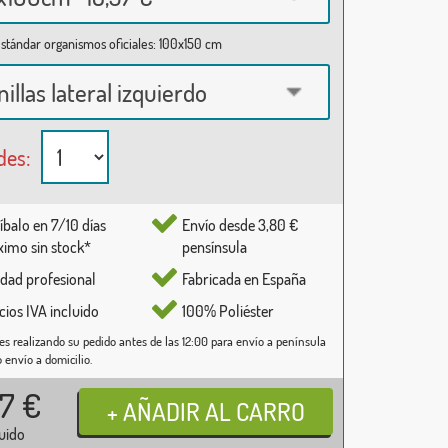
stándar organismos oficiales: 100x150 cm
nillas lateral izquierdo
des:
íbalo en 7/10 días
Envío desde 3,80 €
imo sin stock*
pensínsula
idad profesional
Fabricada en España
cios IVA incluido
100% Poliéster
es realizando su pedido antes de las 12:00 para envío a península
o envío a domicilio.
37
€
luido