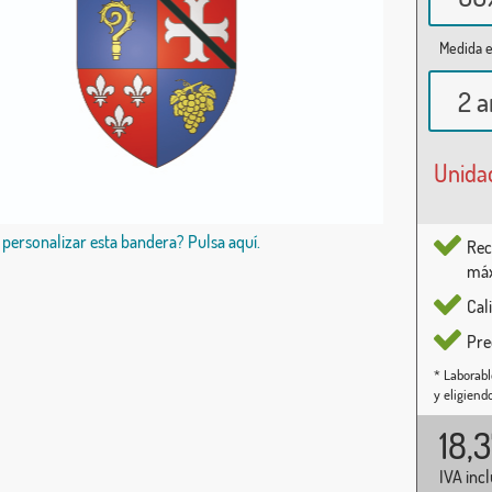
Medida e
2 a
Unida
 personalizar esta bandera? Pulsa aquí.
Rec
máx
Cal
Pre
* Laborabl
y eligiend
18,
IVA inc