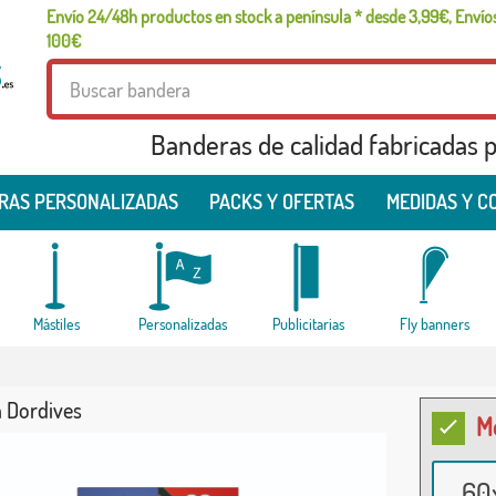
Envío 24/48h productos en stock a península * desde 3,99€, Envíos
100€
Banderas de calidad fabricadas pa
RAS PERSONALIZADAS
PACKS Y OFERTAS
MEDIDAS Y C
Mástiles
Personalizadas
Publicitarias
Fly banners
 Dordives
M
60x