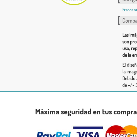
Francesa
Compar
Las imá
son pro
uso, re
de la e
El dise
la image
Debido 
de +/- 5
Máxima seguridad en tus compr