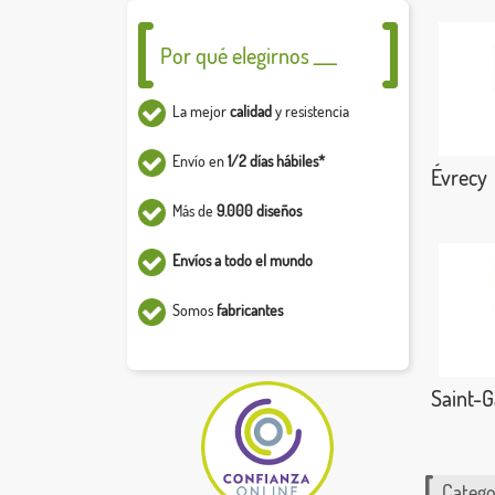
Por qué elegirnos ___
La mejor
calidad
y resistencia
Envío en
1/2 días hábiles*
Évrecy
Más de
9.000 diseños
Envíos a todo el mundo
Somos
fabricantes
Saint-G
Catego