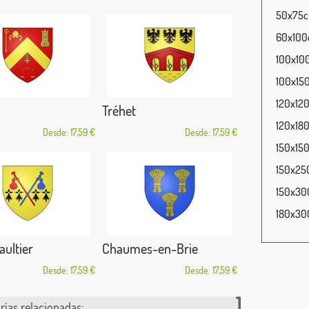
50x75cm
60x100c
100x100
100x150
120x120
Tréhet
120x180
Desde: 17,59 €
Desde: 17,59 €
150x150
150x250
150x300
180x300
aultier
Chaumes-en-Brie
Desde: 17,59 €
Desde: 17,59 €
rías relacionadas: