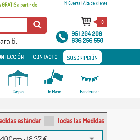
Mi Cuenta
|
Alta de cliente
 GRATIS a partir de
0
951 204 209
ra ti.
636 256 550
ONFECCIÓN
CONTACTO
SUSCRIPCIÓN
Carpas
De Mano
Banderines
edidas estándar
Todas las Medidas
100cm · 18,37 €