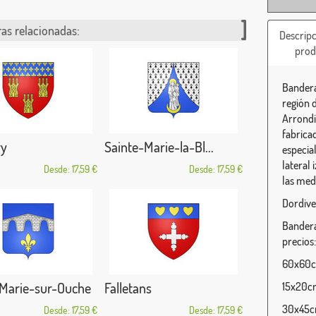
as relacionadas:
Descripc
prod
Bandera
región 
Arrondi
fabrica
y
Sainte-Marie-la-Bl...
especia
lateral
Desde: 17,59 €
Desde: 17,59 €
las med
Dordive
Bandera
precios:
60x60cm
-Marie-sur-Ouche
Falletans
15x20cm
30x45cm
Desde: 17,59 €
Desde: 17,59 €