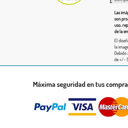
Las imá
son pro
uso, re
de la e
El dise
la image
Debido 
de +/- 5
Máxima seguridad en tus compr