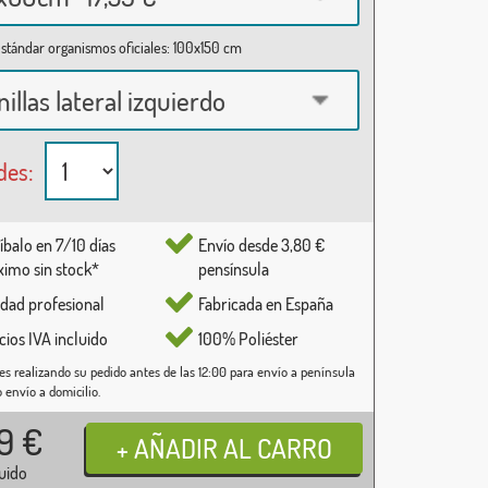
stándar organismos oficiales: 100x150 cm
nillas lateral izquierdo
des:
íbalo en 7/10 días
Envío desde 3,80 €
imo sin stock*
pensínsula
idad profesional
Fabricada en España
cios IVA incluido
100% Poliéster
es realizando su pedido antes de las 12:00 para envío a península
o envío a domicilio.
59
€
luido