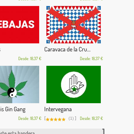
s
Caravaca de la Cru...
Desde: 18,37 €
Desde: 18,37 €
is Gin Gang
Intervegana
[
]
Desde: 18,37 €
(1)
Desde: 18,37 €
te esta bandera