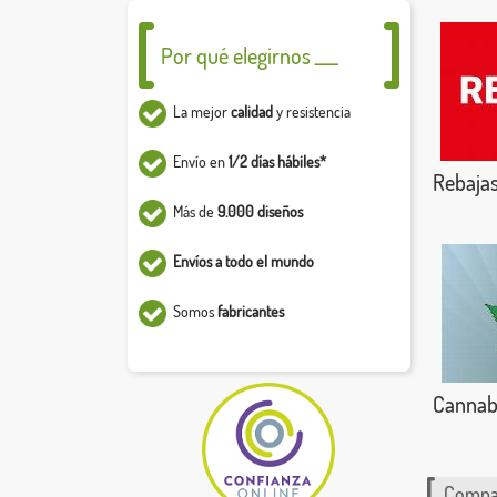
Por qué elegirnos ___
La mejor
calidad
y resistencia
Envío en
1/2 días hábiles*
Rebaja
Más de
9.000 diseños
Envíos a todo el mundo
Somos
fabricantes
Cannab
Compar