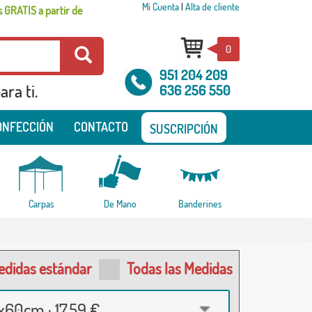
Mi Cuenta
|
Alta de cliente
 GRATIS a partir de
0
951 204 209
ra ti.
636 256 550
ONFECCIÓN
CONTACTO
SUSCRIPCIÓN
Carpas
De Mano
Banderines
edidas estándar
Todas las Medidas
60cm · 17,59 €