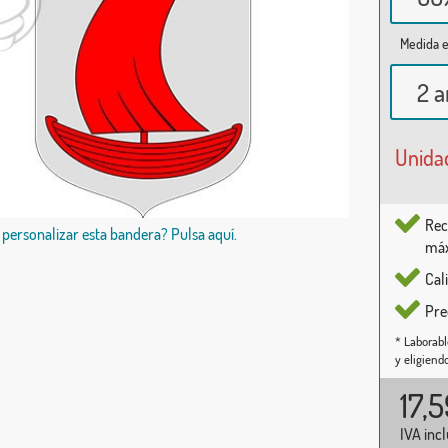
Medida e
2 a
Unida
Rec
 personalizar esta bandera? Pulsa aquí.
máx
Cal
Pre
* Laborabl
y eligiend
17,
IVA inc