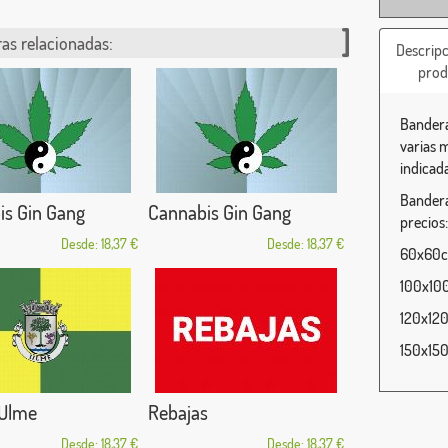
as relacionadas:
Descripc
prod
Bandera
varias 
indicada
Bandera
is Gin Gang
Cannabis Gin Gang
precios:
Desde: 18,37 €
Desde: 18,37 €
60x60cm
100x100
120x120
150x150
 Ulme
Rebajas
Desde: 18,37 €
Desde: 18,37 €