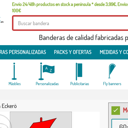
Envío 24/48h productos en stock a península * desde 3,99€, Envíos
100€
Banderas de calidad fabricadas pa
RAS PERSONALIZADAS
PACKS Y OFERTAS
MEDIDAS Y C
Mástiles
Personalizadas
Publicitarias
Fly banners
 Eckerö
M
60x