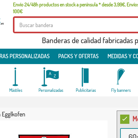
Envío 24/48h productos en stock a península * desde 3,99€, Envíos
100€
Banderas de calidad fabricadas pa
RAS PERSONALIZADAS
PACKS Y OFERTAS
MEDIDAS Y C
Mástiles
Personalizadas
Publicitarias
Fly banners
 Egglkofen
M
60x