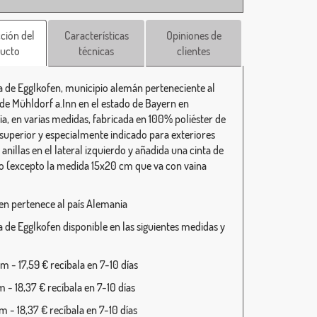
ción del
Características
Opiniones de
ucto
técnicas
clientes
 de Egglkofen, municipio alemán perteneciente al
o de Mühldorf a.Inn en el estado de Bayern en
a, en varias medidas, fabricada en 100% poliéster de
 superior y especialmente indicado para exteriores
anillas en el lateral izquierdo y añadida una cinta de
o (excepto la medida 15x20 cm que va con vaina
en pertenece al país Alemania
 de Egglkofen disponible en las siguientes medidas y
 - 17,59 € recíbala en 7-10 días
 - 18,37 € recíbala en 7-10 días
 - 18,37 € recíbala en 7-10 días