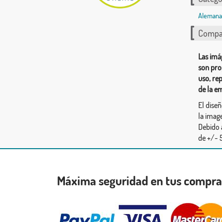
Alemana
Compar
Las imá
son pro
uso, re
de la e
El dise
la image
Debido 
de +/- 5
Máxima seguridad en tus compr