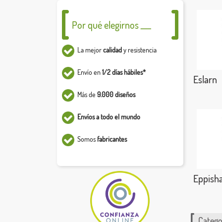
Por qué elegirnos ___
La mejor
calidad
y resistencia
Envío en
1/2 días hábiles*
Eslarn
Más de
9.000 diseños
Envíos a todo el mundo
Somos
fabricantes
Eppish
Catego