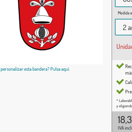
Medida e
2 a
Unida
Rec
 personalizar esta bandera? Pulsa aquí.
máx
Cal
Pre
* Laborabl
y eligiend
18,
IVA inc