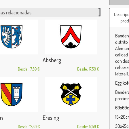
as relacionadas:
Descripc
prod
Bandera
distrit
Alemani
calidad
Absberg
con dos 
refuerz
Desde: 17,59 €
Desde: 17,59 €
lateral).
Egglkof
Bandera
precios:
60x60cm
en
Eresing
15x20cm
30x45cm
Desde: 17,59 €
Desde: 17,59 €