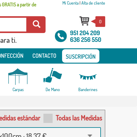
Mi Cuenta
|
Alta de cliente
 GRATIS a partir de
0
951 204 209
ra ti.
636 256 550
ONFECCIÓN
CONTACTO
SUSCRIPCIÓN
Carpas
De Mano
Banderines
edidas estándar
Todas las Medidas
100cm · 18,37 €