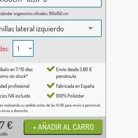
stándar organismos oficiales: 100x150 cm
nillas lateral izquierdo
des:
íbalo en 7/10 días
Envío desde 3,80 €
imo sin stock*
pensínsula
idad profesional
Fabricada en España
cios IVA incluido
100% Poliéster
es realizando su pedido antes de las 12:00 para envío a península
o envío a domicilio.
37
€
luido