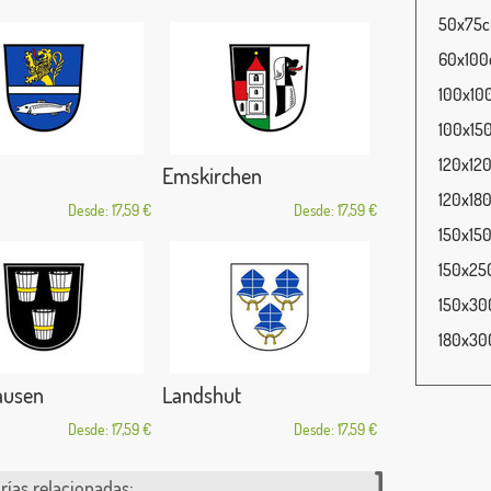
50x75cm
60x100c
100x100
100x150
120x120
Emskirchen
120x180
Desde: 17,59 €
Desde: 17,59 €
150x150
150x250
150x300
180x300
ausen
Landshut
Desde: 17,59 €
Desde: 17,59 €
rías relacionadas: