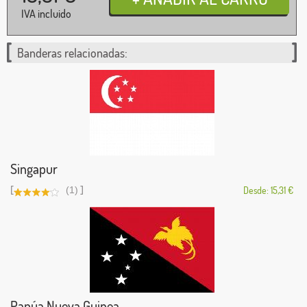
IVA incluido
Banderas relacionadas:
Singapur
[
]
(1)
Desde: 15,31 €
Papúa Nueva Guinea