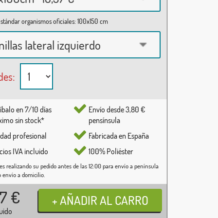
stándar organismos oficiales: 100x150 cm
nillas lateral izquierdo
des:
íbalo en 7/10 días
Envío desde 3,80 €
imo sin stock*
pensínsula
idad profesional
Fabricada en España
cios IVA incluido
100% Poliéster
es realizando su pedido antes de las 12:00 para envío a península
o envío a domicilio.
37
€
luido