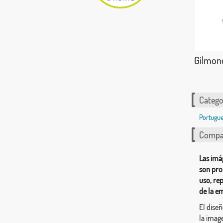
Gilmon
Catego
Portugue
Compar
Las imá
son pro
uso, re
de la e
El dise
la image