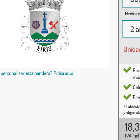
Medida e
2 a
Unida
Rec
 personalizar esta bandera? Pulsa aquí.
máx
Cal
Pre
* Laborabl
y eligiend
18,
IVA inc