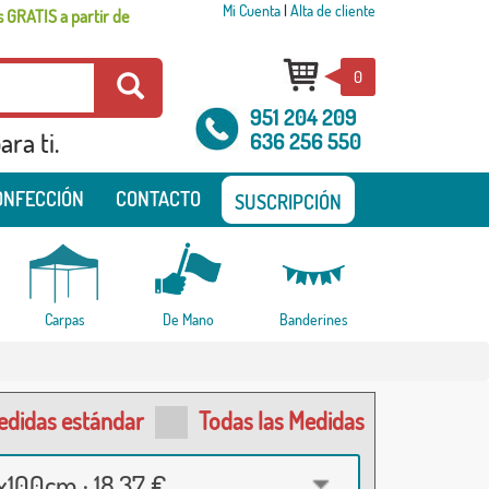
Mi Cuenta
|
Alta de cliente
 GRATIS a partir de
0
951 204 209
ra ti.
636 256 550
ONFECCIÓN
CONTACTO
SUSCRIPCIÓN
Carpas
De Mano
Banderines
edidas estándar
Todas las Medidas
100cm · 18,37 €