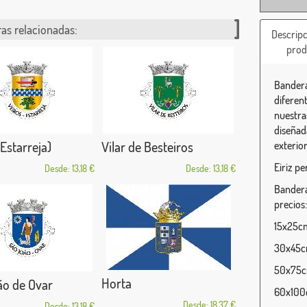
as relacionadas:
Descripc
prod
Bandera 
diferen
nuestra
diseñada
(Estarreja)
Vilar de Besteiros
exterior
Eiriz pe
Desde: 13,18 €
Desde: 13,18 €
Bandera
precios:
15x25cm 
30x45cm
50x75cm
Horta
ão de Ovar
60x100c
Desde: 18,37 €
Desde: 13,18 €