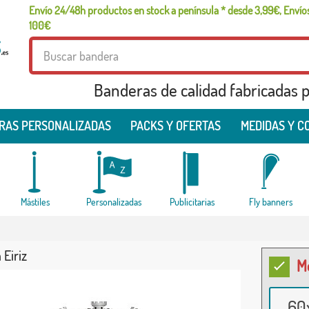
Envío 24/48h productos en stock a península * desde 3,99€, Envíos
100€
Banderas de calidad fabricadas pa
RAS PERSONALIZADAS
PACKS Y OFERTAS
MEDIDAS Y C
Mástiles
Personalizadas
Publicitarias
Fly banners
Eiriz
M
60x