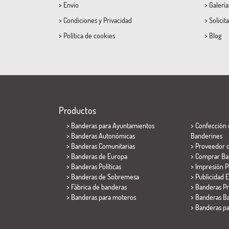
>
Envío
>
Galerí
>
Condiciones
y
Privacidad
>
Solicit
>
Política de cookies
>
Blog
Productos
>
Banderas para Ayuntamientos
> Confección 
> Banderas Autonómicas
Banderines
> Banderas Comunitarias
> Proveedor 
> Banderas de Europa
> Comprar Ba
> Banderas Políticas
> Impresión P
>
Banderas de Sobremesa
> Publicidad E
> Fábrica de banderas
> Banderas P
>
Banderas para moteros
> Banderas Ba
>
Banderas p