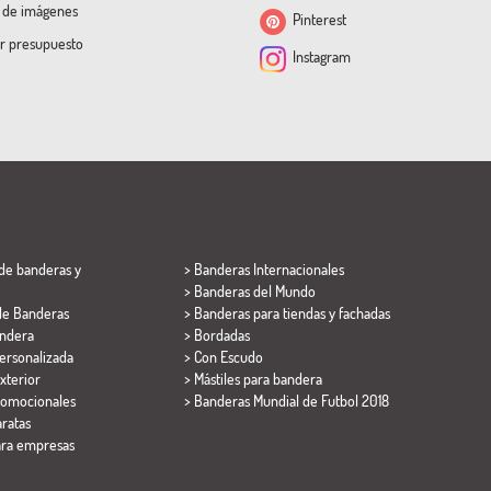
a de imágenes
Pinterest
ar presupuesto
Instagram
de banderas y
> Banderas Internacionales
> Banderas del Mundo
de Banderas
> Banderas para tiendas y fachadas
ndera
> Bordadas
ersonalizada
> Con Escudo
xterior
> Mástiles para bandera
romocionales
>
Banderas Mundial de Futbol 2018
ratas
ara empresas