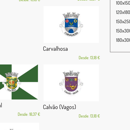
100x150
120x180
150x250
150x300
180x300
Carvalhosa
Desde: 13,18 €
l
Calvão (Vagos)
Desde: 18,37 €
Desde: 13,18 €