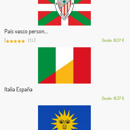
País vasco person...
[
]
(1)
Desde: 18,37 €
Italia España
Desde: 18,37 €