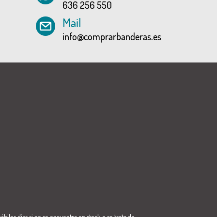
636 256 550
Mail
info@comprarbanderas.es
ábiles días si no se encuentra en stock o se trata de