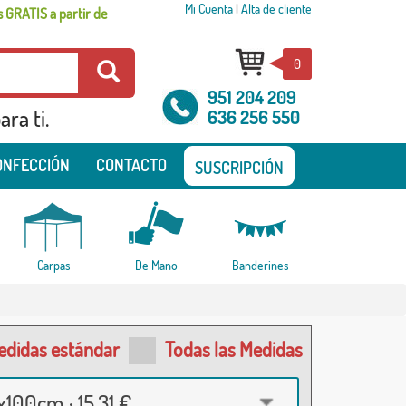
Mi Cuenta
|
Alta de cliente
 GRATIS a partir de
0
951 204 209
ra ti.
636 256 550
ONFECCIÓN
CONTACTO
SUSCRIPCIÓN
Carpas
De Mano
Banderines
edidas estándar
Todas las Medidas
100cm · 15,31 €