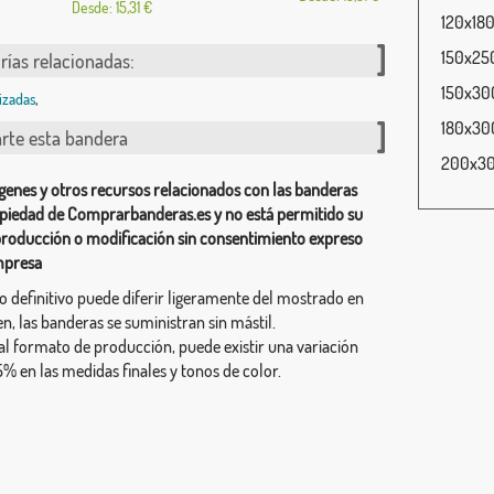
Desde: 15,31 €
120x180
150x250
rías relacionadas:
150x300
izadas
,
180x300
te esta bandera
200x300
genes y otros recursos relacionados con las banderas
piedad de Comprarbanderas.es y no está permitido su
producción o modificación sin consentimiento expreso
mpresa
ño definitivo puede diferir ligeramente del mostrado en
n, las banderas se suministran sin mástil.
al formato de producción, puede existir una variación
% en las medidas finales y tonos de color.