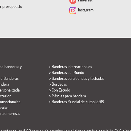
ar presupuesto
Instagram
de banderas y
> Banderas Internacionales
> Banderas del Mundo
de Banderas
> Banderas para tiendas y fachadas
ndera
> Bordadas
ersonalizada
> Con Escudo
xterior
> Mástiles para bandera
romocionales
>
Banderas Mundial de Futbol 2018
ratas
ara empresas
 antes de las 16:00 para envío a península y eligiendo envío a domicilio. 7/10 días h