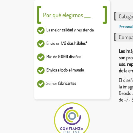
Por qué elegirnos ___
Catego
Personal
La mejor
calidad
y resistencia
Compar
Envío en
1/2 días hábiles*
Las imá
Más de
9.000 diseños
son pro
uso, re
Envíos a todo el mundo
de la e
El dise
Somos
fabricantes
la image
Debido 
de +/- 5