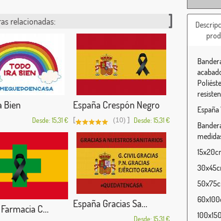
as relacionadas:
Descripc
prod
Bandera
acabado
Poliést
resisten
a Bien
España Crespón Negro
España 
[
]
Desde: 15,31 €
(10)
Desde: 15,31 €
Bandera
medidas
15x20cm
30x45cm
50x75cm
60x100c
España Gracias Sa...
Farmacia C...
100x150
Desde: 15,31 €