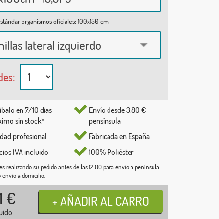
stándar organismos oficiales: 100x150 cm
nillas lateral izquierdo
des:
íbalo en 7/10 días
Envío desde 3,80 €
imo sin stock*
pensínsula
idad profesional
Fabricada en España
cios IVA incluido
100% Poliéster
es realizando su pedido antes de las 12:00 para envío a península
o envío a domicilio.
31
€
luido