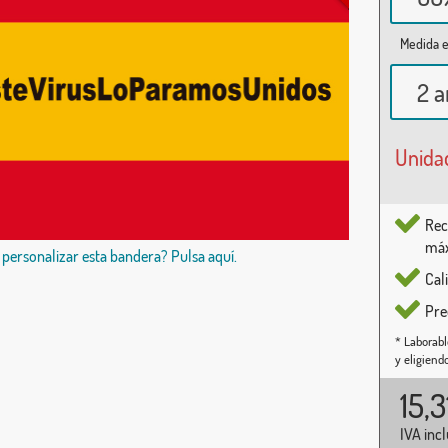
Medida e
2 a
Unida
Rec
máx
 personalizar esta bandera? Pulsa aquí.
Cal
Pre
* Laborabl
y eligiend
15,
IVA inc