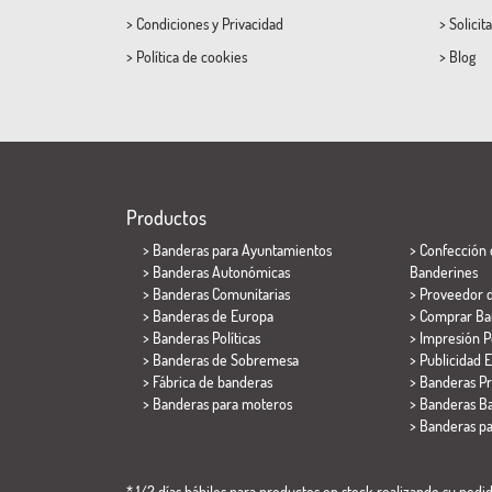
>
Condiciones
y
Privacidad
>
Solicit
>
Política de cookies
>
Blog
Productos
>
Banderas para Ayuntamientos
> Confección 
> Banderas Autonómicas
Banderines
> Banderas Comunitarias
> Proveedor 
> Banderas de Europa
> Comprar Ba
> Banderas Políticas
> Impresión P
>
Banderas de Sobremesa
> Publicidad E
> Fábrica de banderas
> Banderas P
>
Banderas para moteros
> Banderas Ba
>
Banderas p
* 1/2 días hábiles para productos en stock realizando su pedido