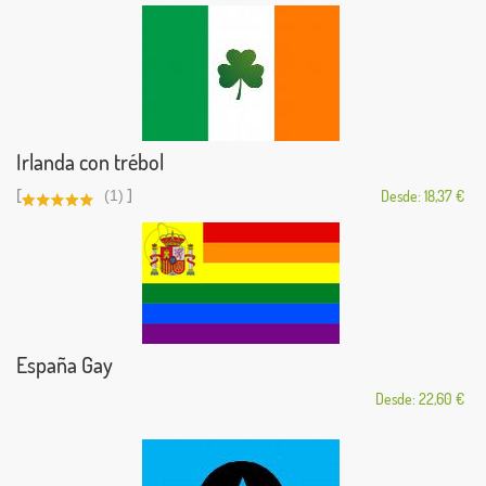
Irlanda con trébol
[
]
(1)
Desde: 18,37 €
España Gay
Desde: 22,60 €