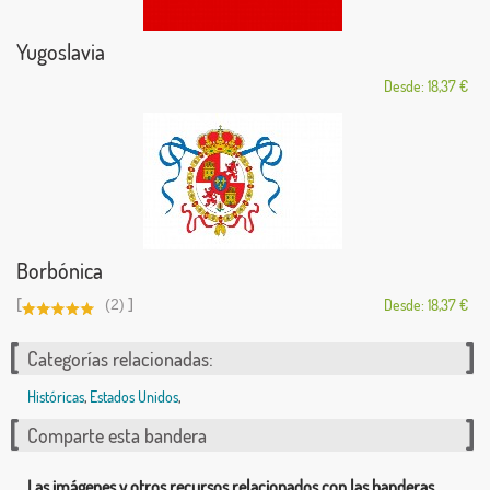
Yugoslavia
Desde: 18,37 €
Borbónica
[
]
(2)
Desde: 18,37 €
Categorías relacionadas:
Históricas
,
Estados Unidos
,
Comparte esta bandera
Las imágenes y otros recursos relacionados con las banderas