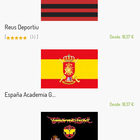
Reus Deportiu
[
]
(1)
Desde: 18,37 €
España Academia G...
Desde: 18,37 €