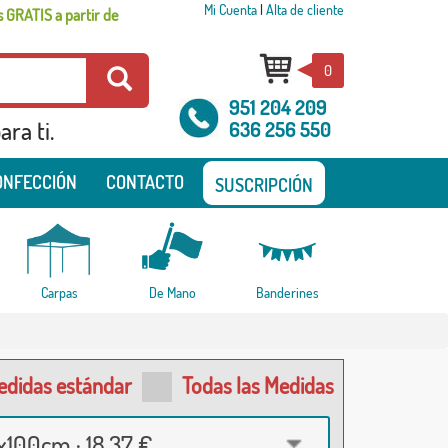
Mi Cuenta
|
Alta de cliente
 GRATIS a partir de
0
951 204 209
ra ti.
636 256 550
ONFECCIÓN
CONTACTO
SUSCRIPCIÓN
Carpas
De Mano
Banderines
edidas estándar
Todas las Medidas
100cm · 18,37 €