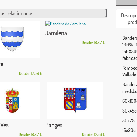
as relacionadas:
Descripc
prod
Jamilena
Bandera
Desde: 18,37 €
100%. D
150X300
fabrica
re
Fompedr
Desde: 17,59 €
Vallado
Bandera
medidas
60x100c
30x45cm
50x75cm
 Ves
Panges
15x20cm
Desde: 18,37 €
Desde: 17,59 €