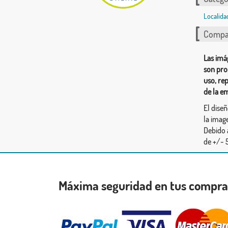
Localida
Compar
Las imá
son pro
uso, re
de la e
El dise
la image
Debido 
de +/- 5
Máxima seguridad en tus compr