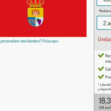
Medida e
2 a
Unida
 personalizar esta bandera? Pulsa aquí.
Rec
máx
Cal
Pre
* Laborabl
y eligiend
18,
IVA inc