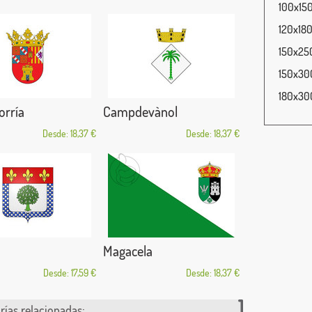
100x150
120x180
150x250
150x300
180x300
orría
Campdevànol
Desde: 18,37 €
Desde: 18,37 €
Magacela
Desde: 17,59 €
Desde: 18,37 €
rías relacionadas: