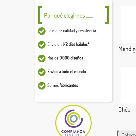
Por qué elegirnos ___
La mejor
calidad
y resistencia
Envío en
1/2 días hábiles*
Mendig
Más de
9.000 diseños
Envíos a todo el mundo
Somos
fabricantes
Chéu
Catego