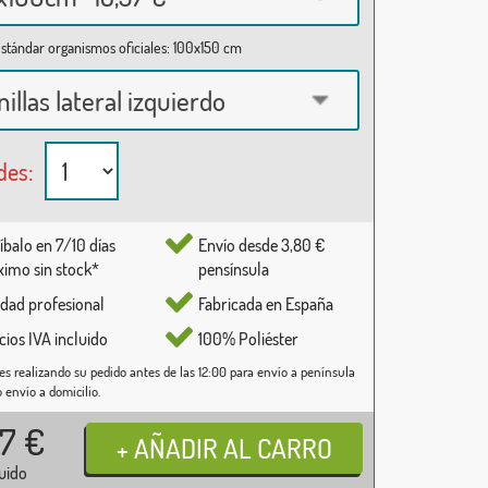
stándar organismos oficiales: 100x150 cm
nillas lateral izquierdo
des:
íbalo en 7/10 días
Envío desde 3,80 €
imo sin stock*
pensínsula
idad profesional
Fabricada en España
cios IVA incluido
100% Poliéster
es realizando su pedido antes de las 12:00 para envío a península
o envío a domicilio.
37
€
luido