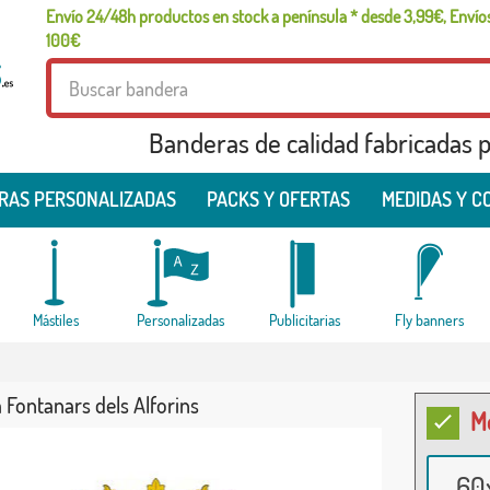
Envío 24/48h productos en stock a península * desde 3,99€, Envíos
100€
Banderas de calidad fabricadas pa
RAS PERSONALIZADAS
PACKS Y OFERTAS
MEDIDAS Y C
Mástiles
Personalizadas
Publicitarias
Fly banners
Fontanars dels Alforins
M
60x