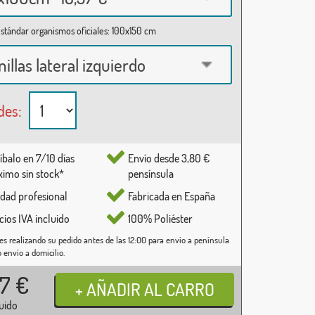
stándar organismos oficiales: 100x150 cm
nillas lateral izquierdo
des:
íbalo en 7/10 días
Envío desde 3,80 €
imo sin stock*
pensínsula
idad profesional
Fabricada en España
cios IVA incluido
100% Poliéster
es realizando su pedido antes de las 12:00 para envío a península
o envío a domicilio.
37
€
luido