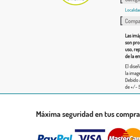
Localida
Compar
Las imá
son pro
uso, re
de la e
El dise
la image
Debido 
de +/- 5
Máxima seguridad en tus compr