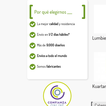
Por qué elegirnos ___
La mejor
calidad
y resistencia
Envío en
1/2 días hábiles*
Lumbie
Más de
9.000 diseños
Envíos a todo el mundo
Somos
fabricantes
Kuarta
Catego