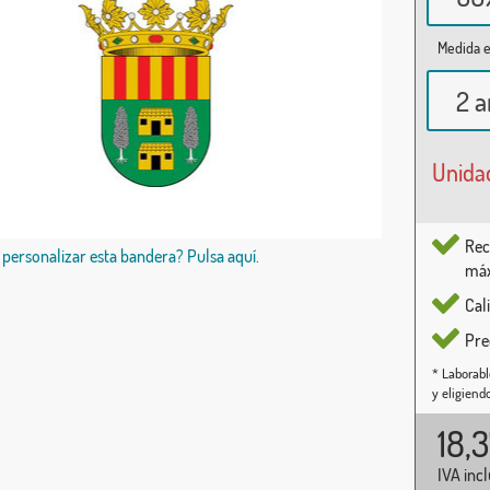
Medida e
2 a
Unida
Rec
 personalizar esta bandera? Pulsa aquí.
máx
Cal
Pre
* Laborabl
y eligiend
18,
IVA inc