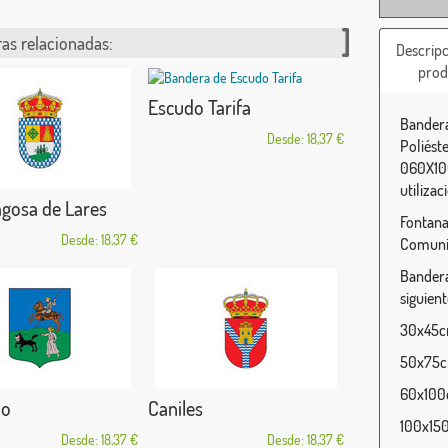
as relacionadas:
Descripc
prod
Escudo Tarifa
Bandera
Desde: 18,37 €
Poliést
060X100
utilizac
gosa de Lares
Fontana
Desde: 18,37 €
Comunid
Bandera
siguien
30x45cm
50x75cm
60x100c
io
Caniles
100x150
Desde: 18,37 €
Desde: 18,37 €