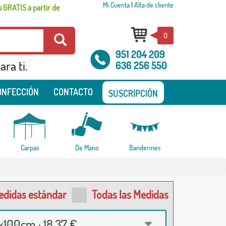
Mi Cuenta
|
Alta de cliente
 GRATIS a partir de
0
951 204 209
ra ti.
636 256 550
ONFECCIÓN
CONTACTO
SUSCRIPCIÓN
Carpas
De Mano
Banderines
edidas estándar
Todas las Medidas
100cm · 18,37 €