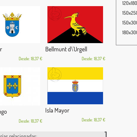
120x180
150x250
150x300
180x300
r
Bellmunt d\'Urgell
Desde: 18,37 €
Desde: 18,37 €
Isla Mayor
ngo
Desde: 18,37 €
Desde: 18,37 €
rías relacionadas: