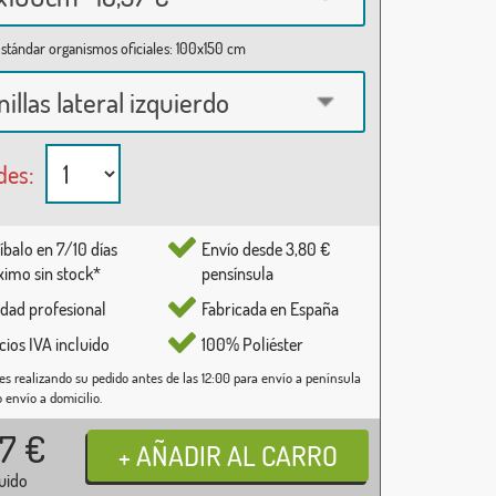
stándar organismos oficiales: 100x150 cm
nillas lateral izquierdo
des:
íbalo en 7/10 días
Envío desde 3,80 €
imo sin stock*
pensínsula
idad profesional
Fabricada en España
cios IVA incluido
100% Poliéster
es realizando su pedido antes de las 12:00 para envío a península
o envío a domicilio.
37
€
luido