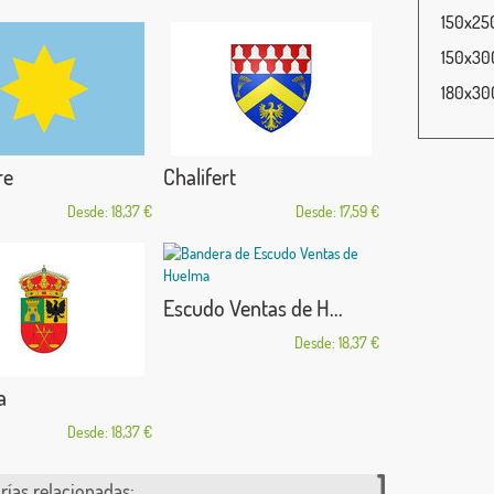
150x250
150x300
180x300
re
Chalifert
Desde: 18,37 €
Desde: 17,59 €
Escudo Ventas de H...
Desde: 18,37 €
a
Desde: 18,37 €
rías relacionadas: