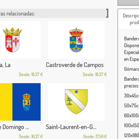
as relacionadas:
Descripc
prod
Bandera
Dispone
Especia
en Espa
a, La
Castroverde de Campos
Gómara 
Desde: 18,37 €
Desde: 18,37 €
Bandera
precios:
30x45cm
50x75cm
60x100c
100x150
e Domingo ...
Saint-Laurent-en-G...
120x180
Desde: 18,37 €
Desde: 17,59 €