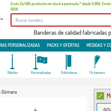
Envío 24/48h productos en stock a península * desde 3,99€, Envíos
100€
Banderas de calidad fabricadas pa
RAS PERSONALIZADAS
PACKS Y OFERTAS
MEDIDAS Y C
Mástiles
Personalizadas
Publicitarias
Fly banners
a Gómara
M
60x