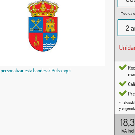
Medida e
2 a
Unida
Rec
 personalizar esta bandera? Pulsa aquí.
máx
Cal
Pre
* Laborabl
y eligiend
18,
IVA inc