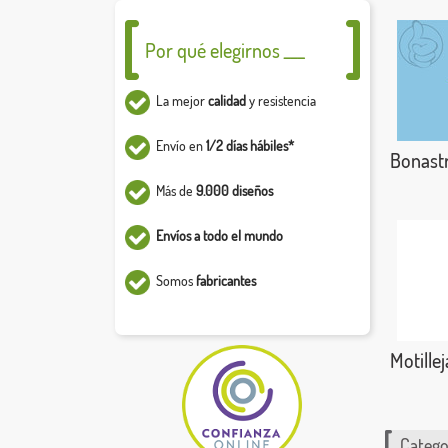
Por qué elegirnos ___
La mejor
calidad
y resistencia
Envío en
1/2 días hábiles*
Bonast
Más de
9.000 diseños
Envíos a todo el mundo
Somos
fabricantes
Motillej
Catego