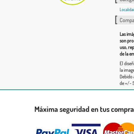
Localida
Compar
Las imá
son pro
uso, re
de la e
El dise
la image
Debido 
de +/- 5
Máxima seguridad en tus compr