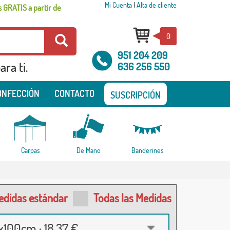
Mi Cuenta
|
Alta de cliente
 GRATIS a partir de
0
951 204 209
ra ti.
636 256 550
ONFECCIÓN
CONTACTO
SUSCRIPCIÓN
Carpas
De Mano
Banderines
edidas estándar
Todas las Medidas
100cm · 18,37 €