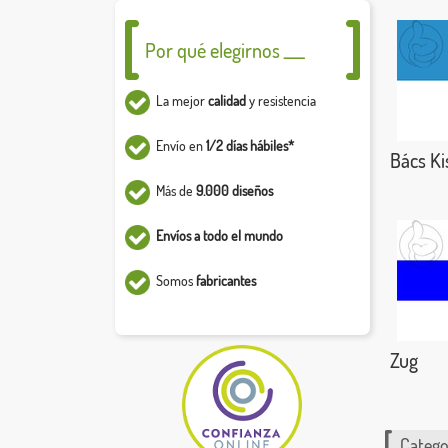
Por qué elegirnos ___
La mejor
calidad
y resistencia
Envío en
1/2 días hábiles*
Bács K
Más de
9.000 diseños
Envíos a todo el mundo
Somos
fabricantes
Zug
Catego