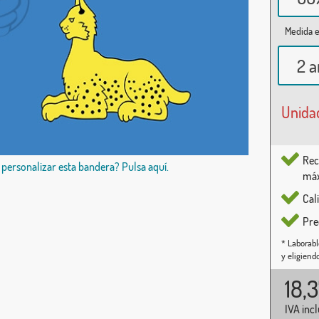
Medida e
2 a
Unida
Rec
 personalizar esta bandera? Pulsa aquí.
máx
Cal
Pre
* Laborabl
y eligiend
18,
IVA inc