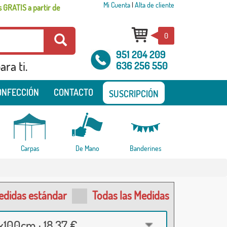
Mi Cuenta
|
Alta de cliente
 GRATIS a partir de
0
951 204 209
ra ti.
636 256 550
ONFECCIÓN
CONTACTO
SUSCRIPCIÓN
Carpas
De Mano
Banderines
edidas estándar
Todas las Medidas
100cm · 18,37 €