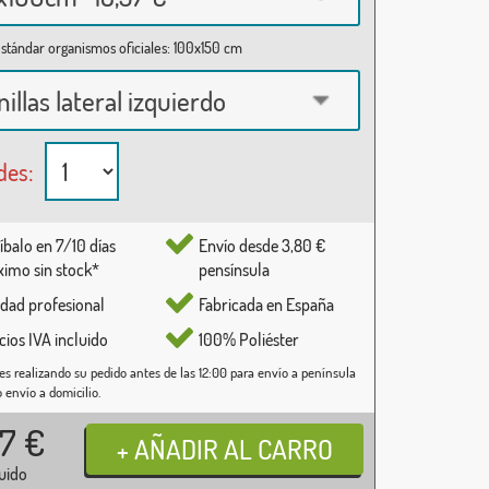
stándar organismos oficiales: 100x150 cm
nillas lateral izquierdo
des:
íbalo en 7/10 días
Envío desde 3,80 €
imo sin stock*
pensínsula
idad profesional
Fabricada en España
cios IVA incluido
100% Poliéster
es realizando su pedido antes de las 12:00 para envío a península
o envío a domicilio.
37
€
luido