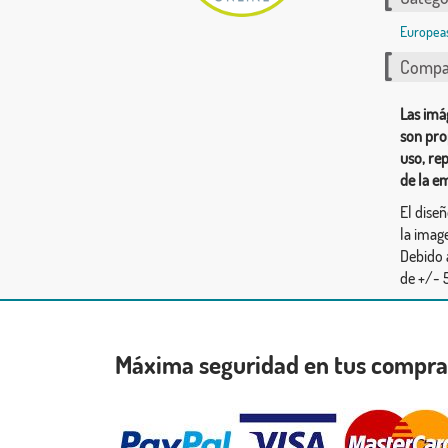
Europea
Compar
Las imá
son pro
uso, re
de la e
El dise
la image
Debido 
de +/- 5
Máxima seguridad en tus compr