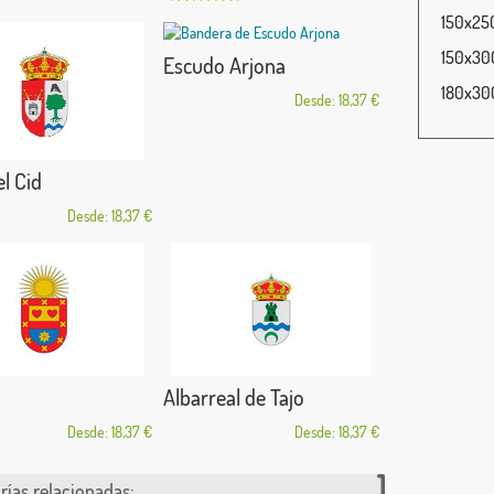
150x250
150x300
Escudo Arjona
180x300
Desde: 18,37 €
el Cid
Desde: 18,37 €
Albarreal de Tajo
Desde: 18,37 €
Desde: 18,37 €
rías relacionadas: