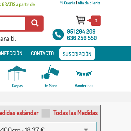
Mi Cuenta
|
Alta de cliente
 GRATIS a partir de
0
951 204 209
ra ti.
636 256 550
ONFECCIÓN
CONTACTO
SUSCRIPCIÓN
Carpas
De Mano
Banderines
edidas estándar
Todas las Medidas
100cm · 18,37 €