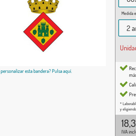
Medida e
2 a
Unida
Rec
 personalizar esta bandera? Pulsa aquí.
máx
Cal
Pre
* Laborabl
y eligiend
18,
IVA inc