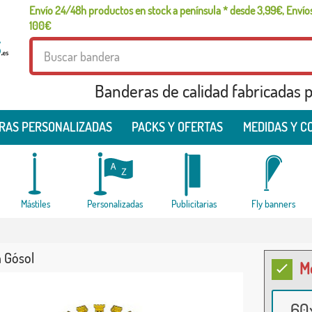
Envío 24/48h productos en stock a península * desde 3,99€, Envíos
100€
Banderas de calidad fabricadas pa
RAS PERSONALIZADAS
PACKS Y OFERTAS
MEDIDAS Y C
Mástiles
Personalizadas
Publicitarias
Fly banners
 Gósol
M
60x