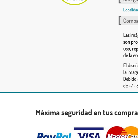
Localida
Compar
Las imá
son pro
uso, re
de la e
El dise
la image
Debido 
de +/- 5
Máxima seguridad en tus compr