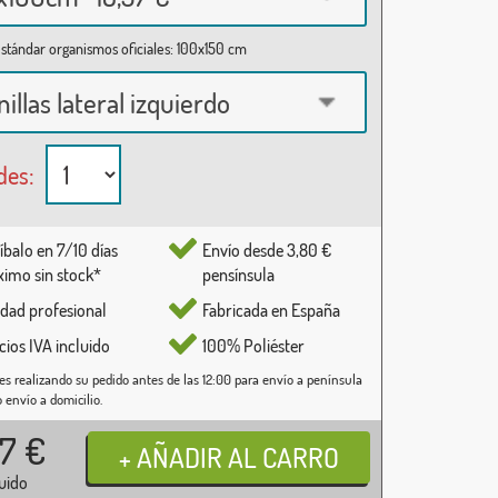
stándar organismos oficiales: 100x150 cm
nillas lateral izquierdo
des:
íbalo en 7/10 días
Envío desde 3,80 €
imo sin stock*
pensínsula
idad profesional
Fabricada en España
cios IVA incluido
100% Poliéster
es realizando su pedido antes de las 12:00 para envío a península
o envío a domicilio.
37
€
luido