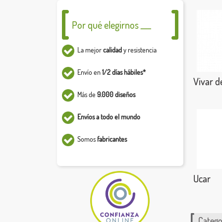
Por qué elegirnos ___
La mejor
calidad
y resistencia
Envío en
1/2 días hábiles*
Vivar d
Más de
9.000 diseños
Envíos a todo el mundo
Somos
fabricantes
Ucar
Catego