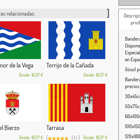
as relacionadas:
Descripc
prod
Bandera
Dispone
Especia
en Espa
mor de la Vega
Torrijo de la Cañada
Gósol p
Desde: 18,37 €
Desde: 18,37 €
Bandera
precios:
30x45cm
50x75cm
60x100c
100x150
el Bierzo
Tarrasa
120x180
[
]
Desde: 18,37 €
(1)
Desde: 18,37 €