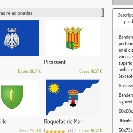
as relacionadas:
Descripc
prod
Bandera
pertene
en el di
varias 
Picassent
superio
anillas 
Desde: 18,37 €
Desde: 18,37 €
(except
Grenevi
Bandera
siguien
60x60cm
lle
Roquetas de Mar
30x45cm
50x75cm
[
]
Desde: 17,59 €
(1)
Desde: 18,37 €