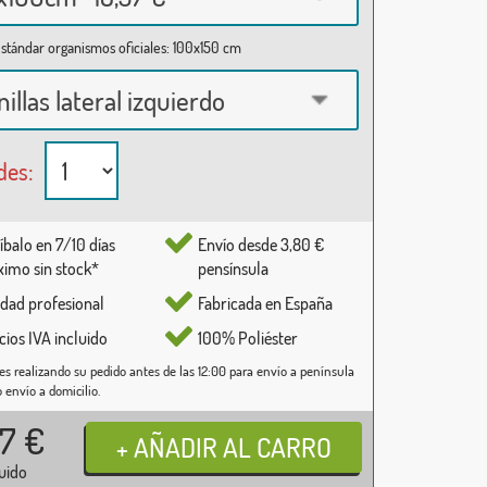
stándar organismos oficiales: 100x150 cm
nillas lateral izquierdo
des:
íbalo en 7/10 días
Envío desde 3,80 €
imo sin stock*
pensínsula
idad profesional
Fabricada en España
cios IVA incluido
100% Poliéster
es realizando su pedido antes de las 12:00 para envío a península
o envío a domicilio.
37
€
luido