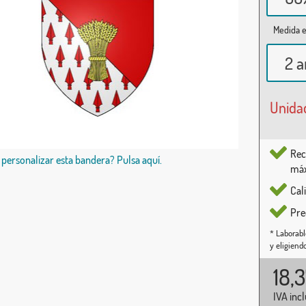
Medida e
2 a
Unida
Rec
 personalizar esta bandera? Pulsa aquí.
máx
Cal
Pre
* Laborabl
y eligiend
18,
IVA inc