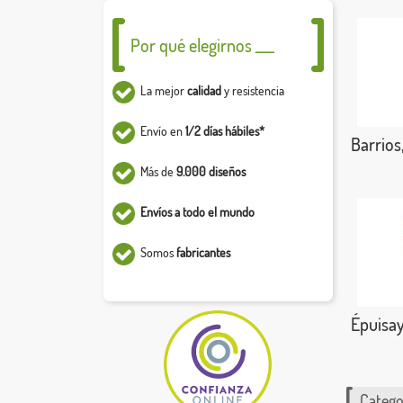
Por qué elegirnos ___
La mejor
calidad
y resistencia
Envío en
1/2 días hábiles*
Barrios
Más de
9.000 diseños
Envíos a todo el mundo
Somos
fabricantes
Épuisa
Catego