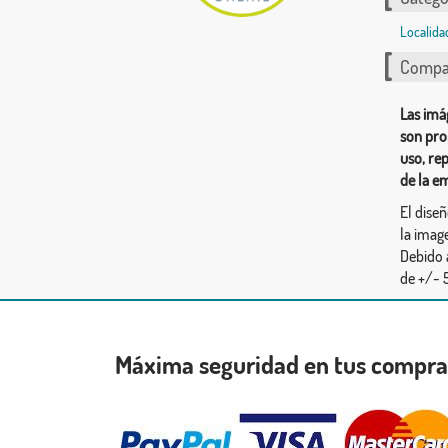
Localida
Compar
Las imá
son pro
uso, re
de la e
El dise
la image
Debido 
de +/- 5
Máxima seguridad en tus compr