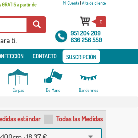
Mi Cuenta
|
Alta de cliente
 GRATIS a partir de
0
951 204 209
ra ti.
636 256 550
ONFECCIÓN
CONTACTO
SUSCRIPCIÓN
Carpas
De Mano
Banderines
edidas estándar
Todas las Medidas
100cm · 18,37 €