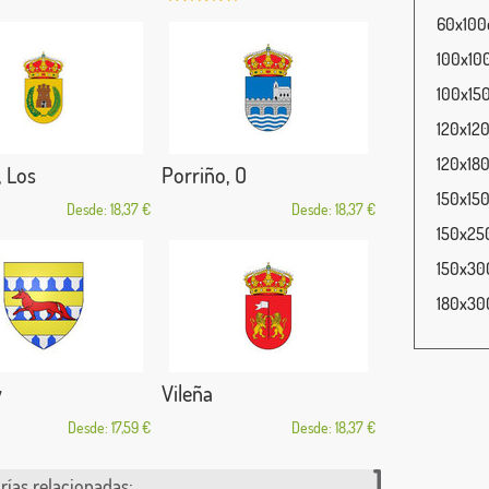
60x100c
100x100
100x150
120x120
120x180
, Los
Porriño, O
150x150
Desde: 18,37 €
Desde: 18,37 €
150x250
150x300
180x300
y
Vileña
Desde: 17,59 €
Desde: 18,37 €
rías relacionadas: