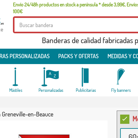
Envío 24/48h productos en stock a península * desde 3,99€, Envíos
100€
ce
Banderas de calidad fabricadas pa
RAS PERSONALIZADAS
PACKS Y OFERTAS
MEDIDAS Y C
Mástiles
Personalizadas
Publicitarias
Fly banners
 Greneville-en-Beauce
M
60x