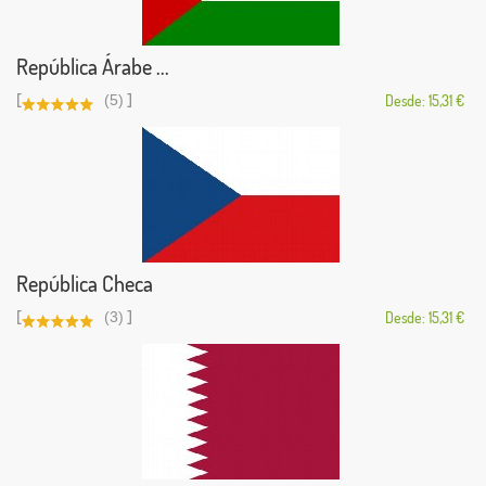
República Árabe ...
[
]
(5)
Desde: 15,31 €
República Checa
[
]
(3)
Desde: 15,31 €