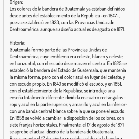
Origen
:
Los colores de la
bandera de Guatemala
ya estaban definidos
desde antes del establecimiento de la República -en 1847-,
pues se estableció en 1823, con las Provincias Unidas de
Centroamérica, aunque su diseño actual es de agosto de 1871.
Historia
:
Guatemala formó parte de las Provincias Unidas de
Centroamérica, cuyo emblema era celeste, blanco y celeste,
en horizontal, con el escudo de armas en el centro. En 1825 se
estableció la bandera del Estado de Guatemala, que mantenía
la misma forma, pero con el color azul en lugar del celeste, y
con escudo propio. En 1843 se modificó el escudo, y en 1851,
con el establecimiento de la República, se introdujo una
enseña totalmente diferente, dividida en cuatro rectángulos -
rojo y azul en la parte superior, y amarillo y azul en la inferior-
con una banda central blanca sobre la que se pone el escudo.
En 1858 se volvió a cambiar la disposición de los colores, con
siete franjas horizontales. Finalmente, el 17 de agosto de 1871
se aprobó el actual diseño de la
bandera de Guatemala
.
Precisamente el 17 de agosto se celebra el día de la
bandera