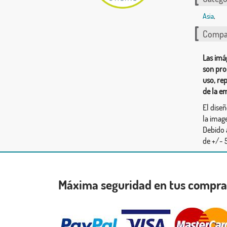
Asia
,
Compar
Las imá
son pro
uso, re
de la e
El dise
la image
Debido 
de +/- 5
Máxima seguridad en tus compr