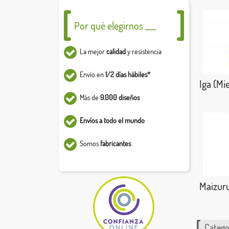
Por qué elegirnos ___
La mejor
calidad
y resistencia
Envío en
1/2 días hábiles*
Iga (Mi
Más de
9.000 diseños
Envíos a todo el mundo
Somos
fabricantes
Maizur
Catego