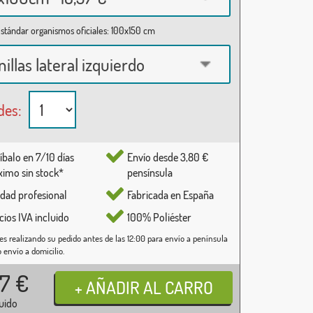
stándar organismos oficiales: 100x150 cm
nillas lateral izquierdo
des:
íbalo en 7/10 días
Envío desde 3,80 €
imo sin stock*
pensínsula
idad profesional
Fabricada en España
cios IVA incluido
100% Poliéster
es realizando su pedido antes de las 12:00 para envío a península
o envío a domicilio.
37
€
luido