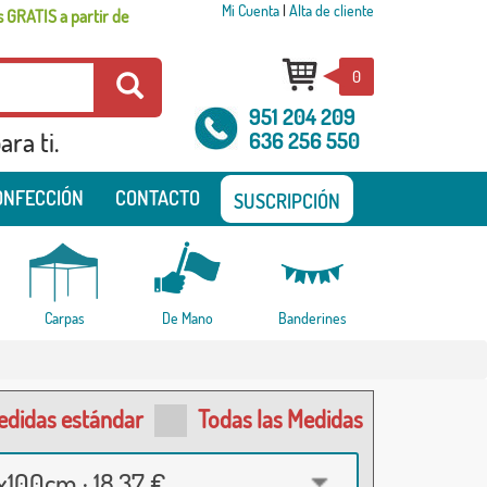
Mi Cuenta
|
Alta de cliente
 GRATIS a partir de
0
951 204 209
ra ti.
636 256 550
ONFECCIÓN
CONTACTO
SUSCRIPCIÓN
Carpas
De Mano
Banderines
edidas estándar
Todas las Medidas
100cm · 18,37 €