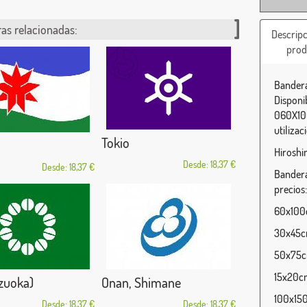
as relacionadas:
Descripc
prod
Bandera
Disponi
060X100
utilizac
Tokio
Hiroshi
Desde: 18,37 €
Desde: 18,37 €
Bandera
precios:
60x100c
30x45cm
50x75cm
15x20cm
izuoka)
Onan, Shimane
100x150
Desde: 18,37 €
Desde: 18,37 €