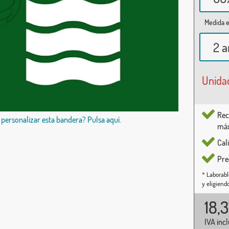
Medida e
2 a
Unida
Rec
 personalizar esta bandera? Pulsa aquí.
máx
Cal
Pre
* Laborabl
y eligiend
18,
IVA inc