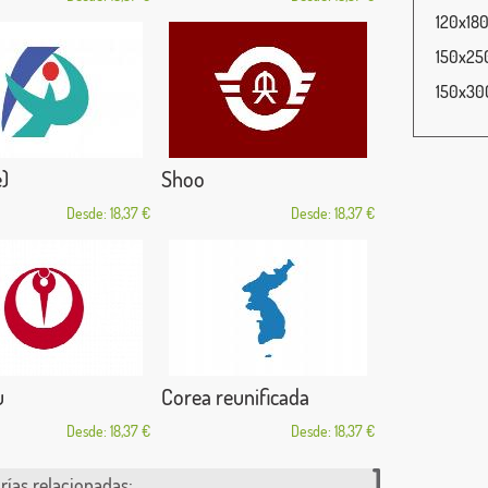
120x180
150x250
150x300
e)
Shoo
Desde: 18,37 €
Desde: 18,37 €
u
Corea reunificada
Desde: 18,37 €
Desde: 18,37 €
rías relacionadas: