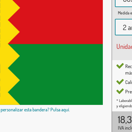
Medida e
2 a
Unida
Rec
máx
Cal
Pre
* Laborabl
y eligiend
 personalizar esta bandera? Pulsa aquí.
18,
IVA inc