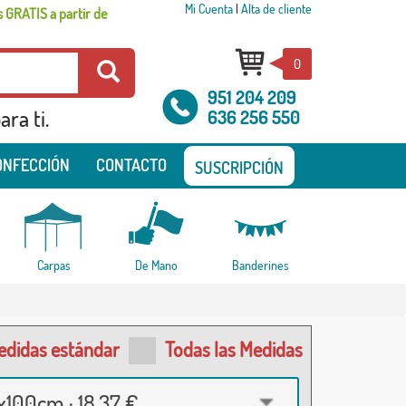
Mi Cuenta
|
Alta de cliente
 GRATIS a partir de
0
951 204 209
ra ti.
636 256 550
ONFECCIÓN
CONTACTO
SUSCRIPCIÓN
Carpas
De Mano
Banderines
edidas estándar
Todas las Medidas
100cm · 18,37 €