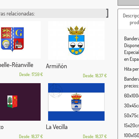
as relacionadas:
Descripc
prod
Bandera
Dispone
Especia
en Espa
elle-Réanville
Armiñón
Hita per
Desde: 17,59 €
Desde: 18,37 €
Bandera
precios:
60x100c
30x45cm
50x75cm
15x20cm
to
La Vecilla
100x150
Desde: 18,37 €
Desde: 18,37 €