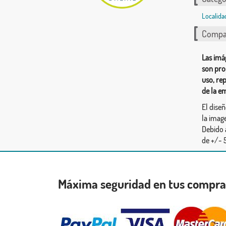
Localida
Compar
Las imá
son pro
uso, re
de la e
El dise
la image
Debido 
de +/- 5
Máxima seguridad en tus compr