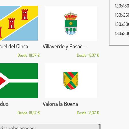
120x180
150x250
150x300
180x300
uel del Cinca
Villaverde y Pasac...
Desde: 18,37 €
Desde: 18,37 €
dux
Valoria la Buena
Desde: 18,37 €
Desde: 18,37 €
rías relacionadas: