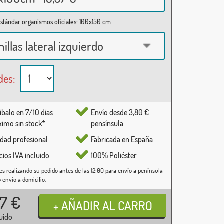
stándar organismos oficiales: 100x150 cm
nillas lateral izquierdo
des:
íbalo en 7/10 días
Envío desde 3,80 €
imo sin stock*
pensínsula
idad profesional
Fabricada en España
cios IVA incluido
100% Poliéster
es realizando su pedido antes de las 12:00 para envío a península
o envío a domicilio.
37
€
luido