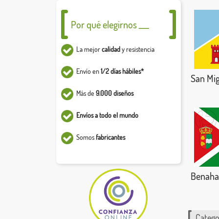
Por qué elegirnos ___
La mejor
calidad
y resistencia
Envío en
1/2 días hábiles*
San Mig
Más de
9.000 diseños
Envíos a todo el mundo
Somos
fabricantes
Benaha
Catego