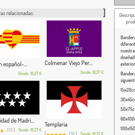
as relacionadas:
Descripc
prod
Bandera
diferen
nuestra
diseñada
Colmenar Viejo Per...
 español-...
exterior
Desde: 18,37 €
Bandera
Desde: 18,37 €
siguien
15x20cm
30x45cm
50x75cm
60x100c
ad de Madri...
Templaria
100x150
]
(2)
Desde: 18,37 €
[
]
(3)
Desde: 18,37 €