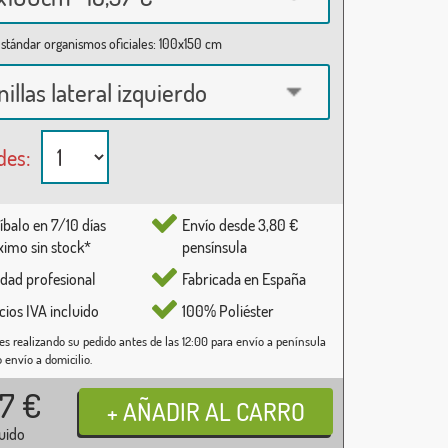
stándar organismos oficiales: 100x150 cm
nillas lateral izquierdo
des:
íbalo en 7/10 días
Envío desde 3,80 €
imo sin stock*
pensínsula
idad profesional
Fabricada en España
cios IVA incluido
100% Poliéster
es realizando su pedido antes de las 12:00 para envío a península
o envío a domicilio.
37
€
luido