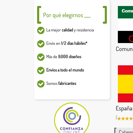
Por qué elegirnos ___
La mejor
calidad
y resistencia
Envío en
1/2 días hábiles*
Comuni
Más de
9.000 diseños
Envíos a todo el mundo
Somos
fabricantes
España 
[
Catego