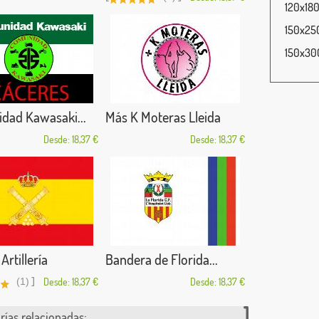
120x180
150x250
150x300
dad Kawasaki...
Más K Moteras Lleida
Desde: 18,37 €
Desde: 18,37 €
Artillería
Bandera de Florida...
]
(1)
Desde: 18,37 €
Desde: 18,37 €
rías relacionadas: