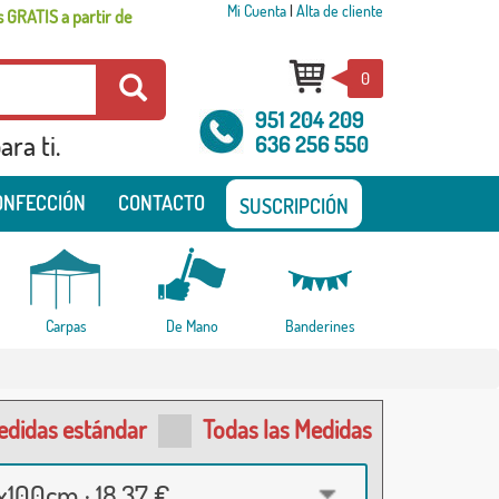
Mi Cuenta
|
Alta de cliente
 GRATIS a partir de
0
951 204 209
ra ti.
636 256 550
ONFECCIÓN
CONTACTO
SUSCRIPCIÓN
Carpas
De Mano
Banderines
edidas estándar
Todas las Medidas
100cm · 18,37 €