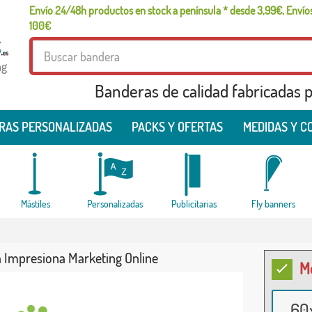
Envío 24/48h productos en stock a península * desde 3,99€, Envíos
100€
ng
Banderas de calidad fabricadas pa
RAS PERSONALIZADAS
PACKS Y OFERTAS
MEDIDAS Y C
Mástiles
Personalizadas
Publicitarias
Fly banners
 Impresiona Marketing Online
M
60x