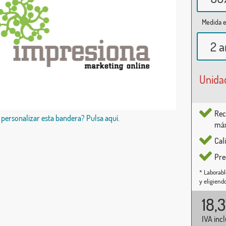
Medida e
2 a
Unida
Rec
 personalizar esta bandera? Pulsa aquí.
máx
Cal
Pre
* Laborabl
y eligiend
18,
IVA inc