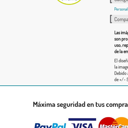
Personal
Compar
Las imá
son pro
uso, re
de la e
El dise
la image
Debido 
de +/- 5
Máxima seguridad en tus compr