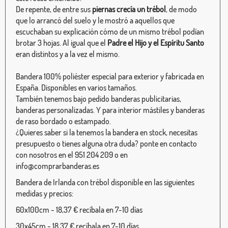
De repente, de entre sus
piernas crecía un trébol
, de modo
que lo arrancó del suelo y le mostró a aquellos que
escuchaban su explicación cómo de un mismo trébol podían
brotar 3 hojas. Al igual que el
Padre el Hijo y el Espíritu Santo
eran distintos y a la vez el mismo.
Bandera 100% poliéster especial para exterior y fabricada en
España. Disponibles en varios tamaños.
También tenemos bajo pedido banderas publicitarias,
banderas personalizadas. Y para interior mástiles y banderas
de raso bordado o estampado.
¿Quieres saber si la tenemos la bandera en stock, necesitas
presupuesto o tienes alguna otra duda? ponte en contacto
con nosotros en el 951 204 209 o en
info@comprarbanderas.es
Bandera de Irlanda con trébol disponible en las siguientes
medidas y precios:
60x100cm - 18,37 € recíbala en 7-10 días
30x45cm - 18,37 € recíbala en 7-10 días