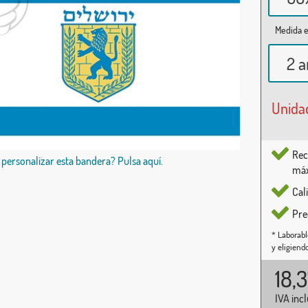
Medida e
2 a
Unida
Rec
 personalizar esta bandera? Pulsa aquí.
máx
Cal
Pre
* Laborabl
y eligiend
18,
IVA inc