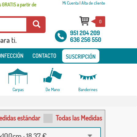
Mi Cuenta
|
Alta de cliente
 GRATIS a partir de
0
951 204 209
ra ti.
636 256 550
ONFECCIÓN
CONTACTO
SUSCRIPCIÓN
Carpas
De Mano
Banderines
edidas estándar
Todas las Medidas
100cm · 18,37 €