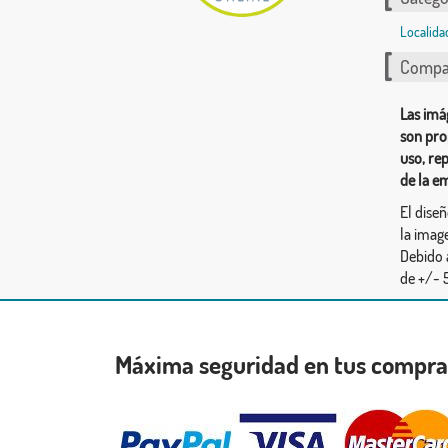
Localida
Compar
Las imá
son pro
uso, re
de la e
El dise
la image
Debido 
de +/- 5
Máxima seguridad en tus compr