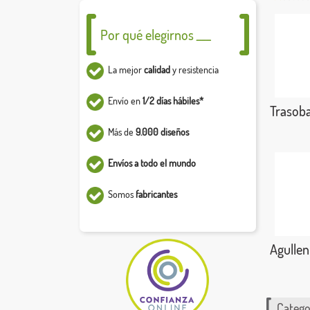
Por qué elegirnos ___
La mejor
calidad
y resistencia
Envío en
1/2 días hábiles*
Trasob
Más de
9.000 diseños
Envíos a todo el mundo
Somos
fabricantes
Agullen
Catego