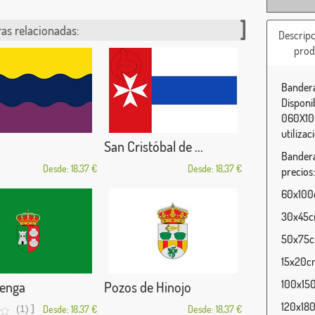
as relacionadas:
Descripc
prod
Bandera
Disponi
060X100
utilizac
San Cristóbal de ...
Bandera
Desde: 18,37 €
Desde: 18,37 €
precios:
60x100c
30x45cm
50x75cm
15x20cm
100x150
enga
Pozos de Hinojo
120x180
]
(1)
Desde: 18,37 €
Desde: 18,37 €