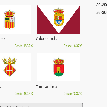
150x250
150x300
ares
Valdeconcha
Desde: 18,37 €
Desde: 18,37 €
t
Membrillera
Desde: 18,37 €
Desde: 18,37 €
rías relacionadas: