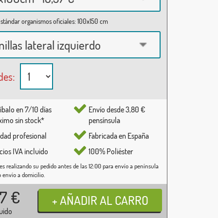
stándar organismos oficiales: 100x150 cm
nillas lateral izquierdo
des:
íbalo en 7/10 días
Envío desde 3,80 €
imo sin stock*
pensínsula
idad profesional
Fabricada en España
cios IVA incluido
100% Poliéster
es realizando su pedido antes de las 12:00 para envío a península
o envío a domicilio.
37
€
luido