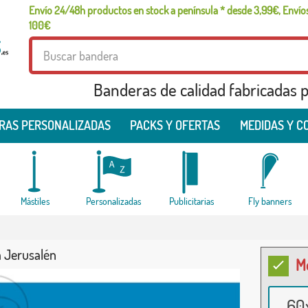
Envío 24/48h productos en stock a península * desde 3,99€, Envíos
100€
Banderas de calidad fabricadas pa
RAS PERSONALIZADAS
PACKS Y OFERTAS
MEDIDAS Y C
Mástiles
Personalizadas
Publicitarias
Fly banners
 Jerusalén
M
60x