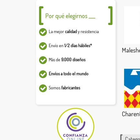
Por qué elegirnos ___
La mejor
calidad
y resistencia
Envío en
1/2 días hábiles*
Malesh
Más de
9.000 diseños
Envíos a todo el mundo
Somos
fabricantes
Charen
Catego