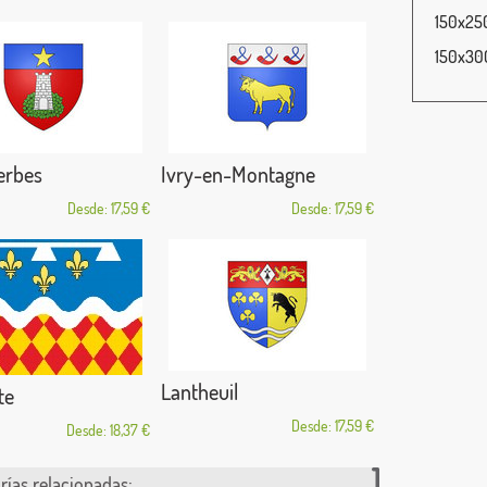
150x250
150x300
erbes
Ivry-en-Montagne
Desde: 17,59 €
Desde: 17,59 €
Lantheuil
te
Desde: 17,59 €
Desde: 18,37 €
rías relacionadas: