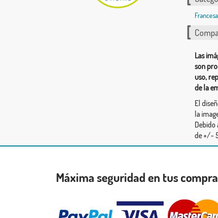
Francesa
Compar
Las imá
son pro
uso, re
de la e
El dise
la image
Debido 
de +/- 5
Máxima seguridad en tus compr