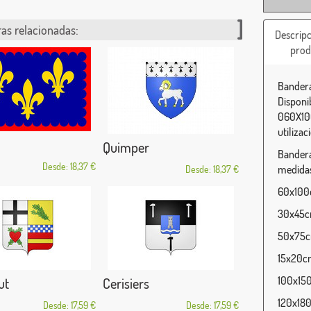
as relacionadas:
Descripc
prod
Bandera
Disponi
060X100
utilizac
Quimper
Bandera
Desde: 18,37 €
medidas
Desde: 18,37 €
60x100c
30x45cm
50x75cm
15x20cm
100x150
ut
Cerisiers
120x180
Desde: 17,59 €
Desde: 17,59 €