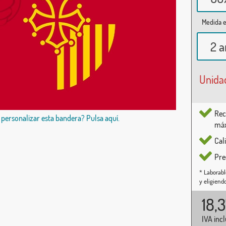
Medida e
2 a
Unida
Rec
 personalizar esta bandera? Pulsa aquí.
máx
Cal
Pre
* Laborabl
y eligiend
18,
IVA inc