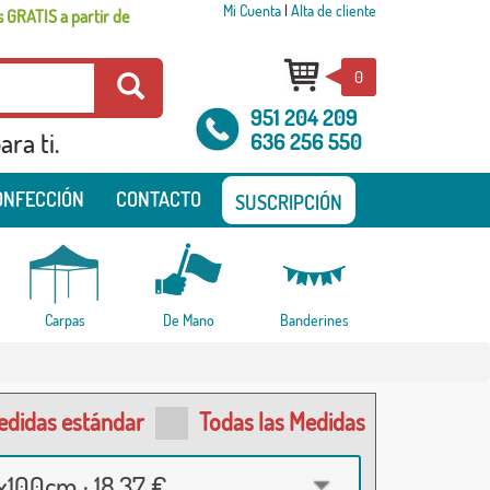
Mi Cuenta
|
Alta de cliente
 GRATIS a partir de
0
951 204 209
ra ti.
636 256 550
ONFECCIÓN
CONTACTO
SUSCRIPCIÓN
Carpas
De Mano
Banderines
edidas estándar
Todas las Medidas
100cm · 18,37 €