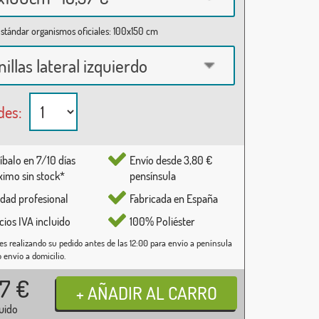
stándar organismos oficiales: 100x150 cm
nillas lateral izquierdo
des:
íbalo en 7/10 días
Envío desde 3,80 €
imo sin stock*
pensínsula
idad profesional
Fabricada en España
cios IVA incluido
100% Poliéster
es realizando su pedido antes de las 12:00 para envío a península
o envío a domicilio.
37
€
luido