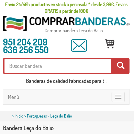
Envío 24/48h productos en stock a península * desde 3,99€, Envíos
GRATIS a partir de 100€
Comprar bandera Leça do Balio
951 204 209
636 256 550
Banderas de calidad fabricadas para ti.
Menú
Toggle
navigatio
>
Inicio
>
Portuguesas
> Leça do Balio
Bandera Leça do Balio