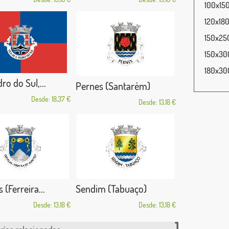
100x150
120x180
150x250
150x300
180x300
ro do Sul,...
Pernes (Santarém)
Desde: 18,37 €
Desde: 13,18 €
 (Ferreira...
Sendim (Tabuaço)
Desde: 13,18 €
Desde: 13,18 €