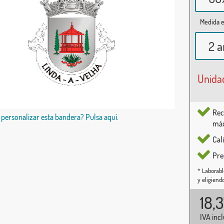
Medida e
2 a
Unida
Rec
 personalizar esta bandera? Pulsa aquí.
máx
Cal
Pre
* Laborabl
y eligiend
18,
IVA inc