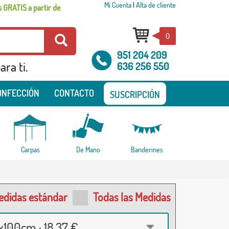
Mi Cuenta
|
Alta de cliente
 GRATIS a partir de
0
951 204 209
ra ti.
636 256 550
ONFECCIÓN
CONTACTO
SUSCRIPCIÓN
Carpas
De Mano
Banderines
edidas estándar
Todas las Medidas
100cm · 18,37 €