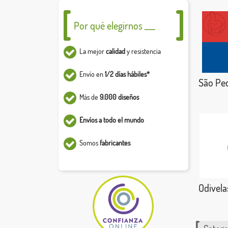
Por qué elegirnos ___
La mejor
calidad
y resistencia
Envío en
1/2 días hábiles*
São Ped
Más de
9.000 diseños
Envíos a todo el mundo
Somos
fabricantes
Odivelas