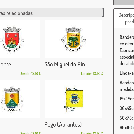
as relacionadas:
Descripc
prod
Bandera
en dife
Fabrica
especia
onte
São Miguel do Pin...
durabili
Linda-a
Desde: 13,18 €
Desde: 13,18 €
Bandera
medidas
15x25cm 
30x45cm
50x75cm
Pego (Abrantes)
60x100c
Desde: 13,18 €
Desde: 13,18 €