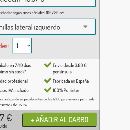
stándar organismos oficiales: 100x150 cm
nillas lateral izquierdo
des:
íbalo en 7/10 días
Envío desde 3,80 €
imo sin stock*
pensínsula
idad profesional
Fabricada en España
cios IVA incluido
100% Poliéster
es realizando su pedido antes de las 12:00 para envío a península
o envío a domicilio.
37
€
luido