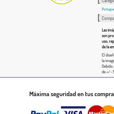
Catego
Portugue
Compar
Las imá
son pro
uso, re
de la e
El dise
la image
Debido 
de +/- 5
Máxima seguridad en tus compr