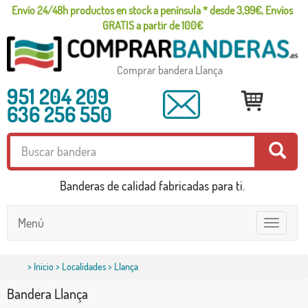
Envío 24/48h productos en stock a península * desde 3,99€, Envíos
GRATIS a partir de 100€
Comprar bandera Llança
951 204 209
636 256 550
Banderas de calidad fabricadas para ti.
Menú
Toggle
navigatio
>
Inicio
>
Localidades
> Llança
Bandera Llança